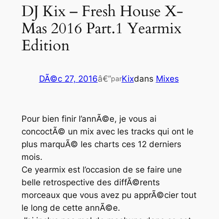
DJ Kix – Fresh House X-
Mas 2016 Part.1 Yearmix
Edition
DÃ©c 27, 2016
â€”
Kix
dans
Mixes
par
Pour bien finir l’annÃ©e, je vous ai
concoctÃ© un mix avec les tracks qui ont le
plus marquÃ© les charts ces 12 derniers
mois.
Ce yearmix est l’occasion de se faire une
belle retrospective des diffÃ©rents
morceaux que vous avez pu apprÃ©cier tout
le long de cette annÃ©e.