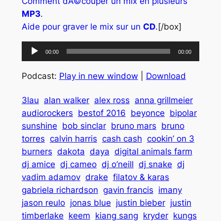
Comment dÃ©couper un mix en plusieurs
MP3
.
Aide pour graver le mix sur un
CD
.
[/box]
Lecteur
00:00
00:00
audio
Podcast:
Play in new window
|
Download
3lau
alan walker
alex ross
anna grillmeier
audiorockers
bestof 2016
beyonce
bipolar
sunshine
bob sinclar
bruno mars
bruno
torres
calvin harris
cash cash
cookin’ on 3
burners
dakota
daya
digital animals farm
dj amice
dj cameo
dj o’neill
dj snake
dj
vadim adamov
drake
filatov & karas
gabriela richardson
gavin francis
imany
jason reulo
jonas blue
justin bieber
justin
timberlake
keem
kiang sang
kryder
kungs