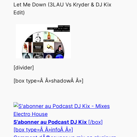
Let Me Down (3LAU Vs Kryder & DJ Kix
Edit)
[divider]
[box type=Â Â»shadowÂ Â»]
S’abonner au Podcast DJ Kix
[/box]
[box type=Â Â»infoÂ Â»]