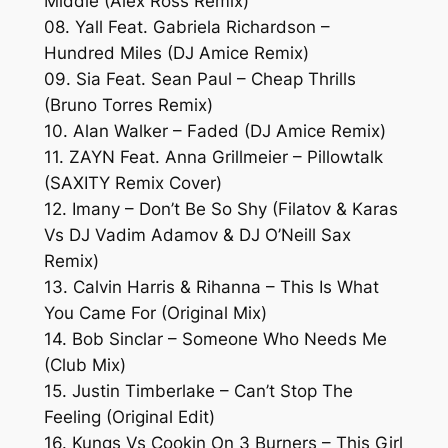
Middle (Alex Ross Remix)
08. Yall Feat. Gabriela Richardson –
Hundred Miles (DJ Amice Remix)
09. Sia Feat. Sean Paul – Cheap Thrills
(Bruno Torres Remix)
10. Alan Walker – Faded (DJ Amice Remix)
11. ZAYN Feat. Anna Grillmeier – Pillowtalk
(SAXITY Remix Cover)
12. Imany – Don’t Be So Shy (Filatov & Karas
Vs DJ Vadim Adamov & DJ O’Neill Sax
Remix)
13. Calvin Harris & Rihanna – This Is What
You Came For (Original Mix)
14. Bob Sinclar – Someone Who Needs Me
(Club Mix)
15. Justin Timberlake – Can’t Stop The
Feeling (Original Edit)
16. Kungs Vs Cookin On 3 Burners – This Girl