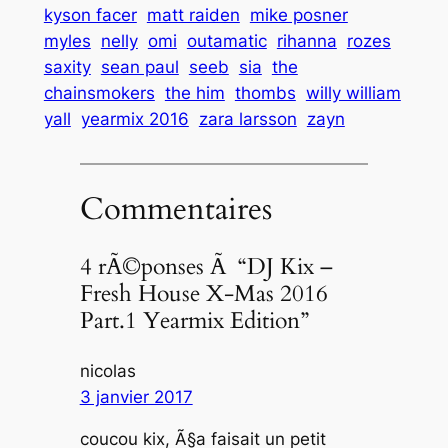
kyson facer
matt raiden
mike posner
myles
nelly
omi
outamatic
rihanna
rozes
saxity
sean paul
seeb
sia
the
chainsmokers
the him
thombs
willy william
yall
yearmix 2016
zara larsson
zayn
Commentaires
4 rÃ©ponses Ã “DJ Kix –
Fresh House X-Mas 2016
Part.1 Yearmix Edition”
nicolas
3 janvier 2017
coucou kix, Ã§a faisait un petit