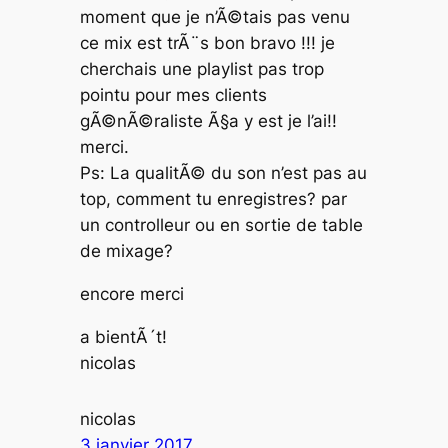
moment que je n’Ã©tais pas venu
ce mix est trÃ¨s bon bravo !!! je
cherchais une playlist pas trop
pointu pour mes clients
gÃ©nÃ©raliste Ã§a y est je l’ai!!
merci.
Ps: La qualitÃ© du son n’est pas au
top, comment tu enregistres? par
un controlleur ou en sortie de table
de mixage?
encore merci
a bientÃ´t!
nicolas
nicolas
3 janvier 2017