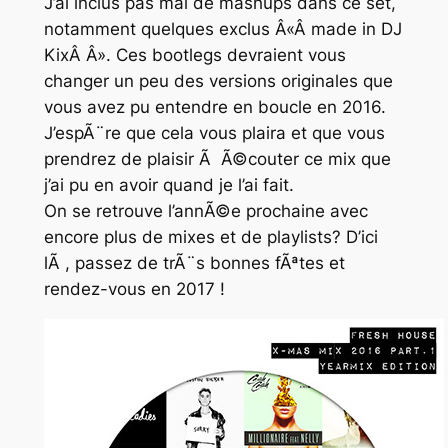
J’ai inclus pas mal de mashups dans ce set,
notamment quelques exclus Â«Â made in DJ
KixÂ Â». Ces bootlegs devraient vous
changer un peu des versions originales que
vous avez pu entendre en boucle en 2016.
J’espÃ¨re que cela vous plaira et que vous
prendrez de plaisir Ã Ã©couter ce mix que
j’ai pu en avoir quand je l’ai fait.
On se retrouve l’annÃ©e prochaine avec
encore plus de mixes et de playlists? D’ici
lÃ , passez de trÃ¨s bonnes fÃªtes et
rendez-vous en 2017 !