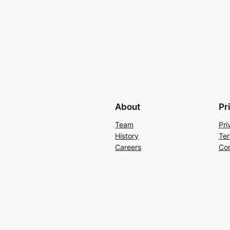
About
Pr
Team
Pri
History
Ter
Careers
Con