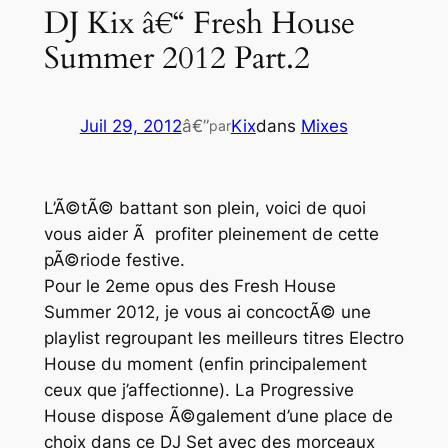
DJ Kix â€“ Fresh House
Summer 2012 Part.2
Juil 29, 2012
â€”
Kix
dans
Mixes
par
L’Ã©tÃ© battant son plein, voici de quoi
vous aider Ã profiter pleinement de cette
pÃ©riode festive.
Pour le 2eme opus des
Fresh House
Summer 2012
, je vous ai concoctÃ© une
playlist regroupant les meilleurs titres
Electro
House
du moment (enfin principalement
ceux que j’affectionne). La
Progressive
House
dispose Ã©galement d’une place de
choix dans ce DJ Set avec des morceaux