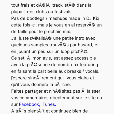
tout frais et dÃ©jÃ tracklistÃ© dans la
plupart des clubs ou festivals.
Pas de bootlegs / mashups made in DJ Kix
cette fois-ci, mais je vous en ai reservÃ© un
de taille pour le prochain mix.
J’ai juste rÃ©alisÃ© une petite intro avec
quelques samples trouvÃ©s par hasard, et
en jouant un peu sur un loop pitchÃ©.
Ce set, Ã mon avis, est assez accessible
avec la prÃ©sence de nombreux featuring
en faisant la part belle aux breaks / vocals.
j’espere sincÃ¨rement qu’il vous plaira et
qu’il vous donnera la pÃ¨che.
Faites partager et n’hÃ©sitez pas Ã laisser
vos commentaires directement sur le site ou
sur
Facebook
,
iTunes
.
A trÃ¨s bientÃ´t et continuez bien de