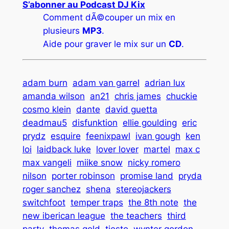
S’abonner au Podcast DJ Kix
Comment dÃ©couper un mix en
plusieurs
MP3
.
Aide pour graver le mix sur un
CD
.
adam burn
adam van garrel
adrian lux
amanda wilson
an21
chris james
chuckie
cosmo klein
dante
david guetta
deadmau5
disfunktion
ellie goulding
eric
prydz
esquire
feenixpawl
ivan gough
ken
loi
laidback luke
lover lover
martel
max c
max vangeli
miike snow
nicky romero
nilson
porter robinson
promise land
pryda
roger sanchez
shena
stereojackers
switchfoot
temper traps
the 8th note
the
new iberican league
the teachers
third
party
thomas gold
tiesto
wynter gordon