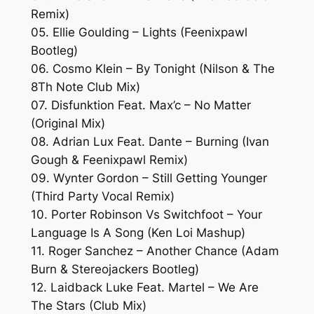
Remix)
05. Ellie Goulding – Lights (Feenixpawl
Bootleg)
06. Cosmo Klein – By Tonight (Nilson & The
8Th Note Club Mix)
07. Disfunktion Feat. Max’c – No Matter
(Original Mix)
08. Adrian Lux Feat. Dante – Burning (Ivan
Gough & Feenixpawl Remix)
09. Wynter Gordon – Still Getting Younger
(Third Party Vocal Remix)
10. Porter Robinson Vs Switchfoot – Your
Language Is A Song (Ken Loi Mashup)
11. Roger Sanchez – Another Chance (Adam
Burn & Stereojackers Bootleg)
12. Laidback Luke Feat. Martel – We Are
The Stars (Club Mix)