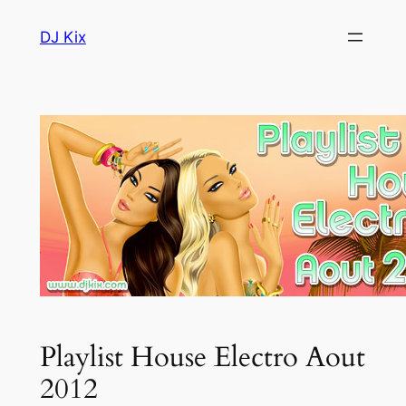
Aller
DJ Kix
au
contenu
Playlist House Electro Aout
2012