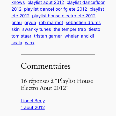
knows
playlist aout 2012
playlist dancefloor
2012
playlist dancefloor fg ete 2012
playlist
ete 2012
playlist house electro ete 2012
pnau
pryda
rob marmot
sebastien drums
skin
swanky tunes
the temper trap
tiesto
tom staar
tristan garner
whelan and di
scala
winx
Commentaires
16 réponses à “Playlist House
Electro Aout 2012”
Lionel Berly
1 août 2012