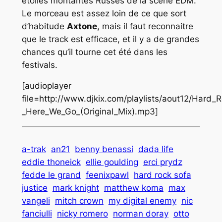
étoiles montantes Russes de la scène EDM.
Le morceau est assez loin de ce que sort
d’habitude
Axtone
, mais il faut reconnaitre
que le track est efficace, et il y a de grandes
chances qu’il tourne cet été dans les
festivals.
[audioplayer
file=http://www.djkix.com/playlists/aout12/Har
_Here_We_Go_(Original_Mix).mp3]
a-trak
an21
benny benassi
dada life
eddie thoneick
ellie goulding
erci prydz
fedde le grand
feenixpawl
hard rock sofa
justice
mark knight
matthew koma
max
vangeli
mitch crown
my digital enemy
nic
fanciulli
nicky romero
norman doray
otto