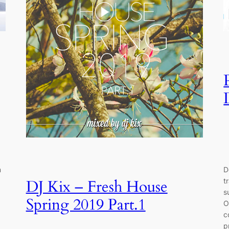
m
D
t
DJ Kix – Fresh House
s
Spring 2019 Part.1
O
c
p