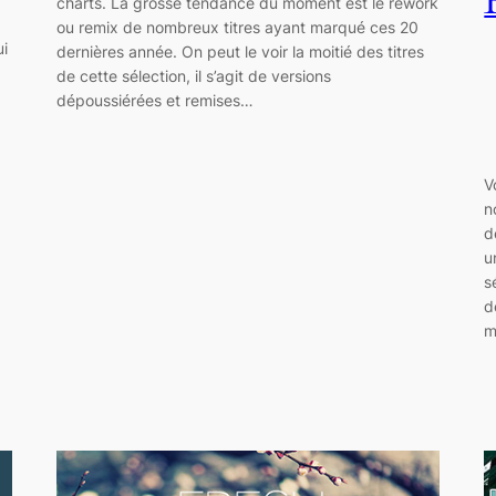
charts. La grosse tendance du moment est le rework
ou remix de nombreux titres ayant marqué ces 20
ui
dernières année. On peut le voir la moitié des titres
de cette sélection, il s’agit de versions
dépoussiérées et remises…
V
n
d
u
s
d
m