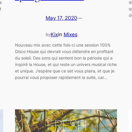
s
d
t
q
d
May 17, 2020
—
Kix
in
Mixes
by
Nouveau mix avec cette fois-ci une session 100%
Disco House qui devrait vous détendre en profitant
du soleil. Des sons qui sentent bon la période qui a
inspiré la House, et qui reste un univers musical riche
et unique. J’espère que ce set vous plaira, et que je
pourrai vous proposer rapidement la suite, car…