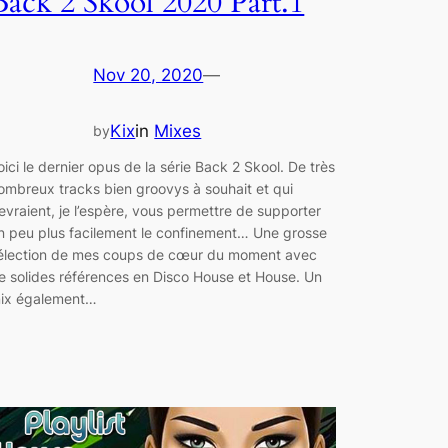
Back 2 Skool 2020 Part.1
Nov 20, 2020
—
Kix
in
Mixes
by
oici le dernier opus de la série Back 2 Skool. De très
ombreux tracks bien groovys à souhait et qui
evraient, je l’espère, vous permettre de supporter
n peu plus facilement le confinement… Une grosse
élection de mes coups de cœur du moment avec
e solides références en Disco House et House. Un
ix également…