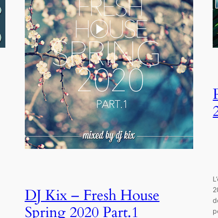
L
.
2
DJ Kix – Fresh House
d
Spring 2020 Part.1
p