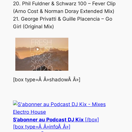
20. Phil Fuldner & Schwarz 100 – Fever Clip
(Arno Cost & Norman Doray Extended Mix)
21. George Privatti & Guille Placencia – Go
Girl (Original Mix)
[box type=Â Â»shadowÂ Â»]
S’abonner au Podcast DJ Kix
[/box]
[box type=Â Â»infoÂ Â»]