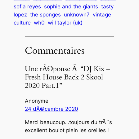
sofia reyes
sophie and the giants
tasty
lopez
the sponges
unknown7
vintage
culture
wh0
will taylor (uk)
Commentaires
Une rÃ©ponse Ã “DJ Kix –
Fresh House Back 2 Skool
2020 Part.1”
Anonyme
24 dÃ©cembre 2020
Merci beaucoup…toujours du trÃ¨s
excellent boulot plein les oreilles !