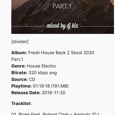
[divider]
Album:
Fresh House Back 2 Skool 2020
Part.1
Genre:
House Electro
Bitrate:
320 kbps avg
Source:
CD
Playtime:
01:19:18 (191.MB)
Release Date:
2019-11-20
Tracklist:
01. Bicep Feat. Roland Clark – Apricots (DJ