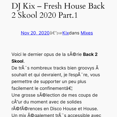
DJ Kix – Fresh House Back
2 Skool 2020 Part.1
Nov 20, 2020
â€”
Kix
dans
Mixes
par
Voici le dernier opus de la sÃ©rie
Back 2
Skool
.
De trÃ¨s nombreux tracks bien groovys Ã
souhait et qui devraient, je l’espÃ¨re, vous
permettre de supporter un peu plus
facilement le confinementâ€¦
Une grosse sÃ©lection de mes coups de
cÅ“ur du moment avec de solides
rÃ©fÃ©rences en
Disco House
et
House
.
Un mix Ã©galement trÃ¨s accessible avec