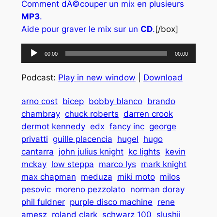
Comment dÃ©couper un mix en plusieurs
MP3
.
Aide pour graver le mix sur un
CD
.
[/box]
Lecteur
00:00
00:00
audio
Podcast:
Play in new window
|
Download
arno cost
bicep
bobby blanco
brando
chambray
chuck roberts
darren crook
dermot kennedy
edx
fancy inc
george
privatti
guille placencia
hugel
hugo
cantarra
john julius knight
kc lights
kevin
mckay
low steppa
marco lys
mark knight
max chapman
meduza
miki moto
milos
pesovic
moreno pezzolato
norman doray
phil fuldner
purple disco machine
rene
amesz
roland clark
schwarz 100
slushii