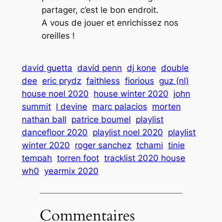
partager, c’est le bon endroit.
A vous de jouer et enrichissez nos
oreilles !
david guetta
david penn
dj kone
double
dee
eric prydz
faithless
fiorious
guz (nl)
house noel 2020
house winter 2020
john
summit
l devine
marc palacios
morten
nathan ball
patrice boumel
playlist
dancefloor 2020
playlist noel 2020
playlist
winter 2020
roger sanchez
tchami
tinie
tempah
torren foot
tracklist 2020 house
wh0
yearmix 2020
Commentaires