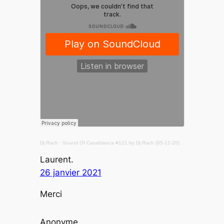
Dj Rach
·
Sound Of Casablanca #121 by Dj Rach (05-12-20)
Laurent.
26 janvier 2021
Merci
Anonyme