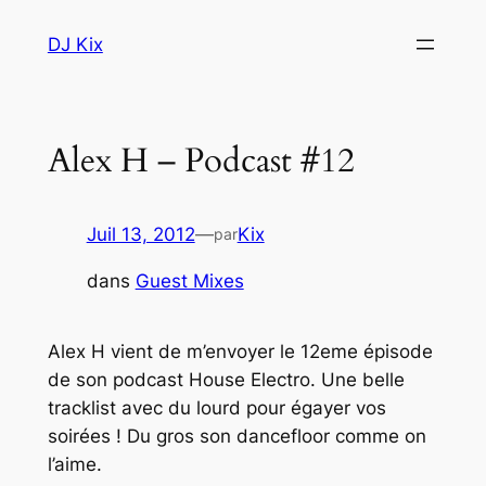
Aller
DJ Kix
au
contenu
Alex H – Podcast #12
Juil 13, 2012
—
Kix
par
dans
Guest Mixes
Alex H vient de m’envoyer le 12eme épisode
de son podcast House Electro. Une belle
tracklist avec du lourd pour égayer vos
soirées ! Du gros son dancefloor comme on
l’aime.