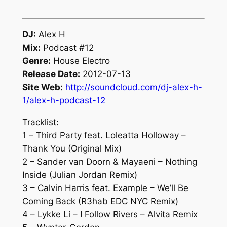
DJ:
Alex H
Mix:
Podcast #12
Genre:
House Electro
Release Date:
2012-07-13
Site Web:
http://soundcloud.com/dj-alex-h-
1/alex-h-podcast-12
Tracklist:
1 – Third Party feat. Loleatta Holloway –
Thank You (Original Mix)
2 – Sander van Doorn & Mayaeni – Nothing
Inside (Julian Jordan Remix)
3 – Calvin Harris feat. Example – We’ll Be
Coming Back (R3hab EDC NYC Remix)
4 – Lykke Li – I Follow Rivers – Alvita Remix