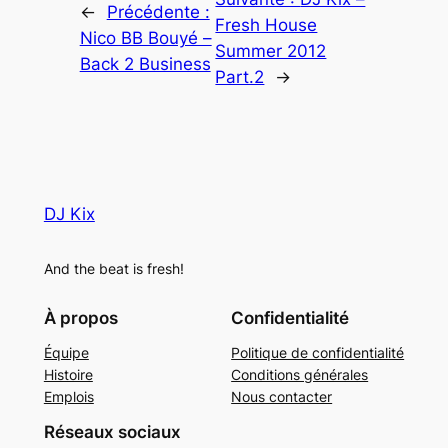
←
Précédente :
Fresh House
Nico BB Bouyé –
Summer 2012
Back 2 Business
Part.2
→
DJ Kix
And the beat is fresh!
À propos
Confidentialité
Équipe
Politique de confidentialité
Histoire
Conditions générales
Emplois
Nous contacter
Réseaux sociaux