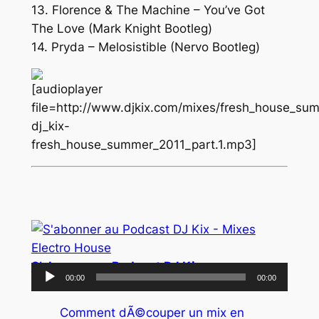
13. Florence & The Machine – You’ve Got
The Love (Mark Knight Bootleg)
14. Pryda – Melosistible (Nervo Bootleg)
[audioplayer
file=http://www.djkix.com/mixes/fresh_house_su
dj_kix-
fresh_house_summer_2011_part.1.mp3]
S’abonner au Podcast DJ Kix
Lecteur
00:00
00:00
audio
Comment dÃ©couper un mix en