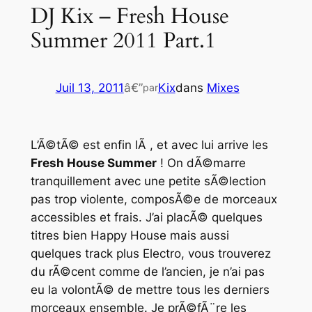
DJ Kix – Fresh House
Summer 2011 Part.1
Juil 13, 2011
â€”
Kix
dans
Mixes
par
L’Ã©tÃ© est enfin lÃ , et avec lui arrive les
Fresh House Summer
! On dÃ©marre
tranquillement avec une petite sÃ©lection
pas trop violente, composÃ©e de morceaux
accessibles et frais. J’ai placÃ© quelques
titres bien Happy House mais aussi
quelques track plus Electro, vous trouverez
du rÃ©cent comme de l’ancien, je n’ai pas
eu la volontÃ© de mettre tous les derniers
morceaux ensemble. Je prÃ©fÃ¨re les