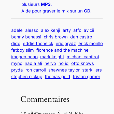
plusieurs
MP3
.
Aide pour graver le mix sur un
CD
.
adele
alesso
alex kenji
arty
atfc
avicii
benny benassi
chris brown
dan castro
dido
eddie thoneick
eric prydz
erick morillo
fatboy slim
florence and the machine
imogen heap
mark knight
michael canitrot
mync
nadia ali
nervo
no id
otto knows
pryda
ron carroll
shawnee taylor
starkillers
stephen pickup
thomas gold
tristan garner
Commentaires