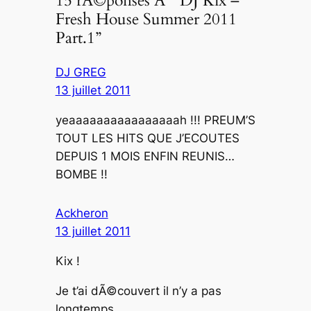
15 rÃ©ponses Ã “DJ Kix –
Fresh House Summer 2011
Part.1”
DJ GREG
13 juillet 2011
yeaaaaaaaaaaaaaaaah !!! PREUM’S
TOUT LES HITS QUE J’ECOUTES
DEPUIS 1 MOIS ENFIN REUNIS…
BOMBE !!
Ackheron
13 juillet 2011
Kix !
Je t’ai dÃ©couvert il n’y a pas
longtemps …