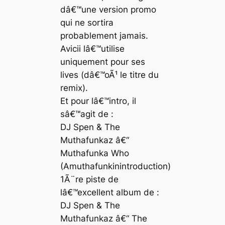
dâ€™une version promo
qui ne sortira
probablement jamais.
Avicii lâ€™utilise
uniquement pour ses
lives (dâ€™oÃ¹ le titre du
remix).
Et pour lâ€™intro, il
sâ€™agit de :
DJ Spen & The
Muthafunkaz â€“
Muthafunka Who
(Amuthafunkinintroduction)
1Ã¨re piste de
lâ€™excellent album de :
DJ Spen & The
Muthafunkaz â€“ The