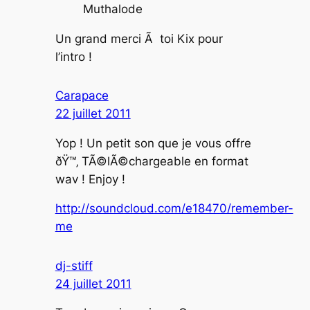
Muthalode
Un grand merci Ã toi Kix pour
l’intro !
Carapace
22 juillet 2011
Yop ! Un petit son que je vous offre
ðŸ™‚ TÃ©lÃ©chargeable en format
wav ! Enjoy !
http://soundcloud.com/e18470/remember-
me
dj-stiff
24 juillet 2011