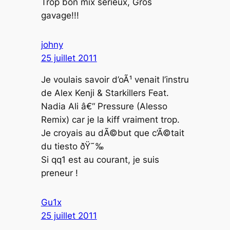
Trop bon mix serieux, Gros
gavage!!!
johny
25 juillet 2011
Je voulais savoir d’oÃ¹ venait l’instru
de Alex Kenji & Starkillers Feat.
Nadia Ali â€“ Pressure (Alesso
Remix) car je la kiff vraiment trop.
Je croyais au dÃ©but que c’Ã©tait
du tiesto ðŸ˜‰
Si qq1 est au courant, je suis
preneur !
Gu1x
25 juillet 2011