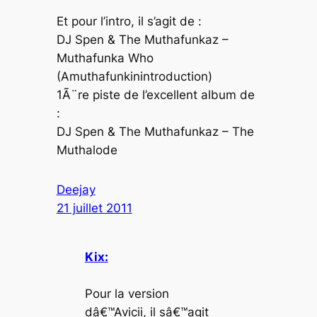
Et pour l’intro, il s’agit de :
DJ Spen & The Muthafunkaz –
Muthafunka Who
(Amuthafunkinintroduction)
1Ã¨re piste de l’excellent album de
:
DJ Spen & The Muthafunkaz – The
Muthalode
Deejay
21 juillet 2011
Kix:
Pour la version
dâ€™Avicii, il sâ€™agit