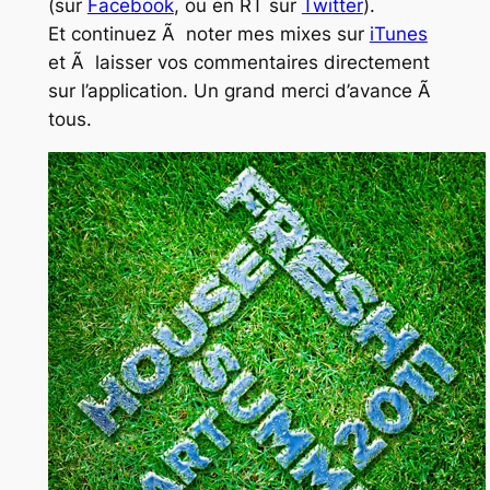
(sur
Facebook
, ou en RT sur
Twitter
).
Et continuez Ã noter mes mixes sur
iTunes
et Ã laisser vos commentaires directement
sur l’application. Un grand merci d’avance Ã
tous.