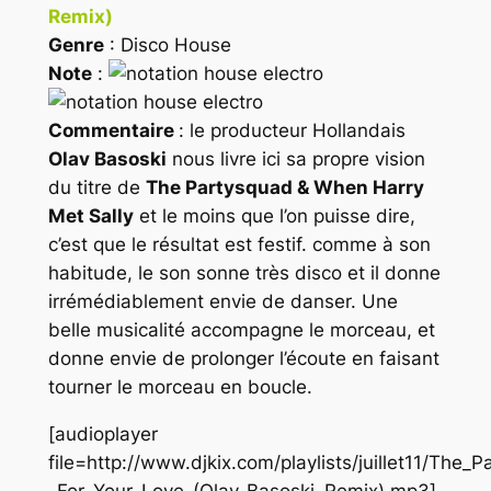
Remix)
Genre
: Disco House
Note
:
Commentaire
: le producteur Hollandais
Olav Basoski
nous livre ici sa propre vision
du titre de
The Partysquad & When Harry
Met Sally
et le moins que l’on puisse dire,
c’est que le résultat est festif. comme à son
habitude, le son sonne très disco et il donne
irrémédiablement envie de danser. Une
belle musicalité accompagne le morceau, et
donne envie de prolonger l’écoute en faisant
tourner le morceau en boucle.
[audioplayer
file=http://www.djkix.com/playlists/juillet11/Th
_For_Your_Love_(Olav_Basoski_Remix).mp3]