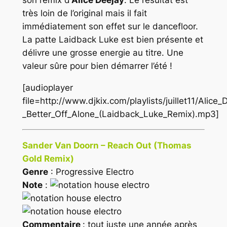
son remix d’
Alice Deejay
. Le résultat est
très loin de l’original mais il fait
immédiatement son effet sur le dancefloor.
La patte Laidback Luke est bien présente et
délivre une grosse energie au titre. Une
valeur sûre pour bien démarrer l’été !
[audioplayer
file=http://www.djkix.com/playlists/juillet11/Alice_
_Better_Off_Alone_(Laidback_Luke_Remix).mp3]
Sander Van Doorn – Reach Out (Thomas
Gold Remix)
Genre
: Progressive Electro
Note
:
Commentaire
: tout juste une année après