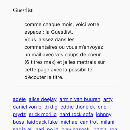
Guestlist
comme chaque mois, voici votre
espace : la Guestlist.
Vous laissez dans les
commentaires ou vous m’envoyez
un mail avec vos coups de coeur
(6 titres max) et je les mettrais sur
cette page avec la possibilité
d’écouter le titre.
adele
alice deejay
armin van buuren
arty
daniel von b
dj dlg
eddie thoneick
eric
prydz
erick morillo
hard rock sofa
johnny
buss
laidback luke
michael canitrot
milani
nadia ali
nari
no id
olav basoski
pryda
ron