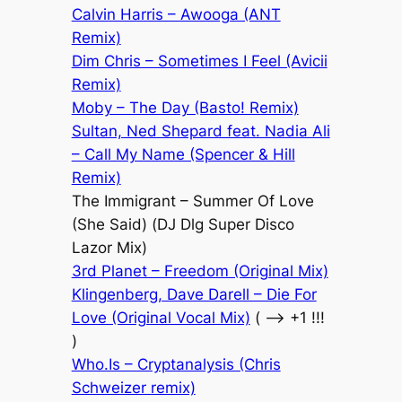
Calvin Harris – Awooga (ANT
Remix)
Dim Chris – Sometimes I Feel (Avicii
Remix)
Moby – The Day (Basto! Remix)
Sultan, Ned Shepard feat. Nadia Ali
– Call My Name (Spencer & Hill
Remix)
The Immigrant – Summer Of Love
(She Said) (DJ Dlg Super Disco
Lazor Mix)
3rd Planet – Freedom (Original Mix)
Klingenberg, Dave Darell – Die For
Love (Original Vocal Mix)
( –> +1 !!!
)
Who.Is – Cryptanalysis (Chris
Schweizer remix)