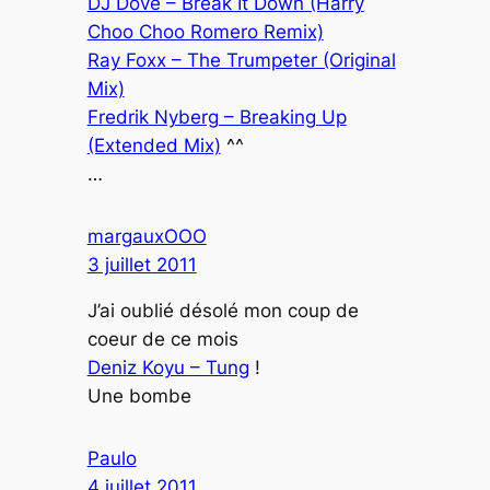
DJ Dove – Break It Down (Harry
Choo Choo Romero Remix)
Ray Foxx – The Trumpeter (Original
Mix)
Fredrik Nyberg – Breaking Up
(Extended Mix)
^^
…
margauxOOO
3 juillet 2011
J’ai oublié désolé mon coup de
coeur de ce mois
Deniz Koyu – Tung
!
Une bombe
Paulo
4 juillet 2011