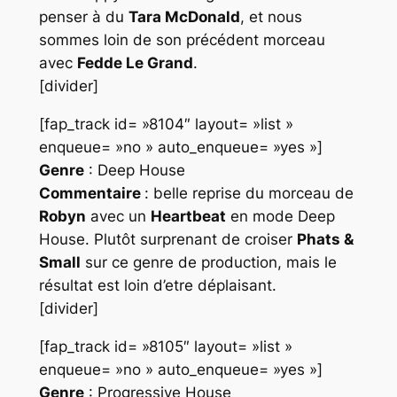
penser à du
Tara McDonald
, et nous
sommes loin de son précédent morceau
avec
Fedde Le Grand
.
[divider]
[fap_track id= »8104″ layout= »list »
enqueue= »no » auto_enqueue= »yes »]
Genre
: Deep House
Commentaire
: belle reprise du morceau de
Robyn
avec un
Heartbeat
en mode
Deep
House
. Plutôt surprenant de croiser
Phats &
Small
sur ce genre de production, mais le
résultat est loin d’etre déplaisant.
[divider]
[fap_track id= »8105″ layout= »list »
enqueue= »no » auto_enqueue= »yes »]
Genre
: Progressive House