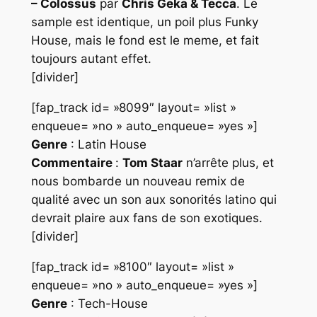
– Colossus
par
Chris Geka & Tecca
. Le
sample est identique, un poil plus Funky
House, mais le fond est le meme, et fait
toujours autant effet.
[divider]
[fap_track id= »8099″ layout= »list »
enqueue= »no » auto_enqueue= »yes »]
Genre
: Latin House
Commentaire
:
Tom Staar
n’arrête plus, et
nous bombarde un nouveau remix de
qualité avec un son aux sonorités latino qui
devrait plaire aux fans de son exotiques.
[divider]
[fap_track id= »8100″ layout= »list »
enqueue= »no » auto_enqueue= »yes »]
Genre
: Tech-House