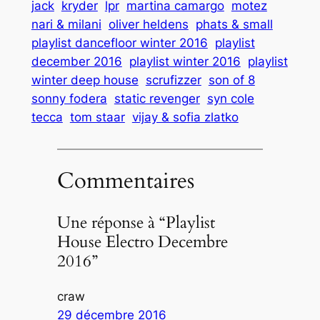
jack
kryder
lpr
martina camargo
motez
nari & milani
oliver heldens
phats & small
playlist dancefloor winter 2016
playlist
december 2016
playlist winter 2016
playlist
winter deep house
scrufizzer
son of 8
sonny fodera
static revenger
syn cole
tecca
tom staar
vijay & sofia zlatko
Commentaires
Une réponse à “Playlist
House Electro Decembre
2016”
craw
29 décembre 2016