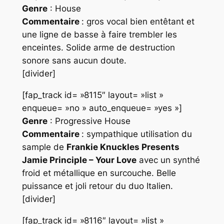
Genre
: House
Commentaire
: gros vocal bien entêtant et
une ligne de basse à faire trembler les
enceintes. Solide arme de destruction
sonore sans aucun doute.
[divider]
[fap_track id= »8115″ layout= »list »
enqueue= »no » auto_enqueue= »yes »]
Genre
: Progressive House
Commentaire
: sympathique utilisation du
sample de
Frankie Knuckles Presents
Jamie Principle – Your Love
avec un synthé
froid et métallique en surcouche. Belle
puissance et joli retour du duo Italien.
[divider]
[fap_track id= »8116″ layout= »list »