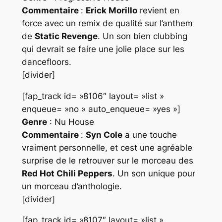
Commentaire
:
Erick Morillo
revient en
force avec un remix de qualité sur l’anthem
de
Static Revenge
. Un son bien clubbing
qui devrait se faire une jolie place sur les
dancefloors.
[divider]
[fap_track id= »8106″ layout= »list »
enqueue= »no » auto_enqueue= »yes »]
Genre
: Nu House
Commentaire
:
Syn Cole
a une touche
vraiment personnelle, et cest une agréable
surprise de le retrouver sur le morceau des
Red Hot Chili Peppers
. Un son unique pour
un morceau d’anthologie.
[divider]
[fap_track id= »8107″ layout= »list »