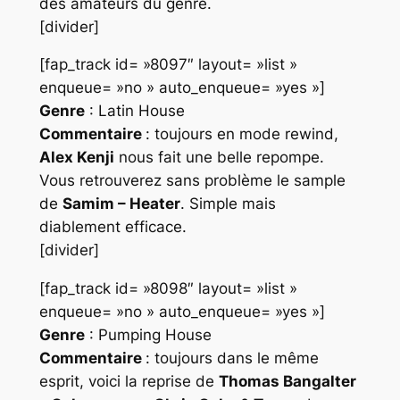
des amateurs du genre.
[divider]
[fap_track id= »8097″ layout= »list »
enqueue= »no » auto_enqueue= »yes »]
Genre
: Latin House
Commentaire
: toujours en mode rewind,
Alex Kenji
nous fait une belle repompe.
Vous retrouverez sans problème le sample
de
Samim – Heater
. Simple mais
diablement efficace.
[divider]
[fap_track id= »8098″ layout= »list »
enqueue= »no » auto_enqueue= »yes »]
Genre
: Pumping House
Commentaire
: toujours dans le même
esprit, voici la reprise de
Thomas Bangalter