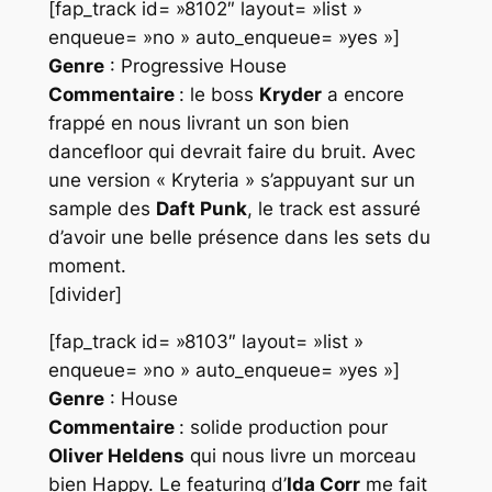
[fap_track id= »8102″ layout= »list »
enqueue= »no » auto_enqueue= »yes »]
Genre
: Progressive House
Commentaire
: le boss
Kryder
a encore
frappé en nous livrant un son bien
dancefloor qui devrait faire du bruit. Avec
une version «
Kryteria
» s’appuyant sur un
sample des
Daft Punk
, le track est assuré
d’avoir une belle présence dans les sets du
moment.
[divider]
[fap_track id= »8103″ layout= »list »
enqueue= »no » auto_enqueue= »yes »]
Genre
: House
Commentaire
: solide production pour
Oliver Heldens
qui nous livre un morceau
bien Happy. Le featuring d’
Ida Corr
me fait