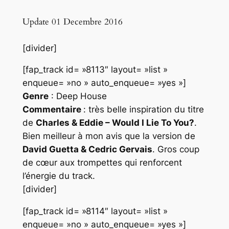
Update 01 Decembre 2016
[divider]
[fap_track id= »8113″ layout= »list »
enqueue= »no » auto_enqueue= »yes »]
Genre
: Deep House
Commentaire
: très belle inspiration du titre
de
Charles & Eddie – Would I Lie To You?
.
Bien meilleur à mon avis que la version de
David Guetta & Cedric Gervais
. Gros coup
de cœur aux trompettes qui renforcent
l’énergie du track.
[divider]
[fap_track id= »8114″ layout= »list »
enqueue= »no » auto_enqueue= »yes »]