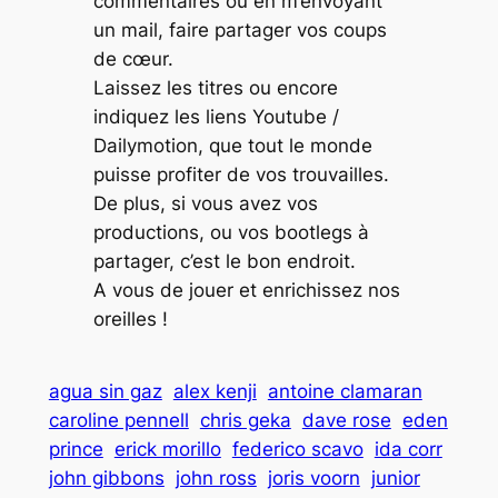
commentaires ou en m’envoyant
un mail, faire partager vos coups
de cœur.
Laissez les titres ou encore
indiquez les liens Youtube /
Dailymotion, que tout le monde
puisse profiter de vos trouvailles.
De plus, si vous avez vos
productions, ou vos bootlegs à
partager, c’est le bon endroit.
A vous de jouer et enrichissez nos
oreilles !
agua sin gaz
alex kenji
antoine clamaran
caroline pennell
chris geka
dave rose
eden
prince
erick morillo
federico scavo
ida corr
john gibbons
john ross
joris voorn
junior