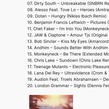
07. Dirty South – Unbreakable (SNBRN R
08. Alesso Feat. Tove Lo – Heroes (Amtr
09. Dotan – Hungry (Niklas Ibach Remix)
10. Benjamin Francis Leftwich – Pictures 
11. Chet Faker – I’m Into You (Monkeynec
12. JAW & Claptone – Amour Tjs (Original
13. Bob Sinclar – Kiss My Eyes (Amarcor
14. Andhim – Sounds Better With Andhim (
15. Monkeyneck – Be There (Extended Mi
16. Chris Lake – Sundown (Chris Lake Re
17. Teenage Mutants – Electronic Pleasure
18. Lana Del Rey – Ultraviolence (Crom &
19. Audion Feat. Troels Abrahamsen – De
20. London Grammar – Sights (Dennis Fer