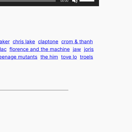
00:00
les
flèches
haut/bas
pour
augmenter
faker
chris lake
claptone
crom & thanh
ou
flac
florence and the machine
jaw
joris
diminuer
eenage mutants
the him
tove lo
troels
le
volume.