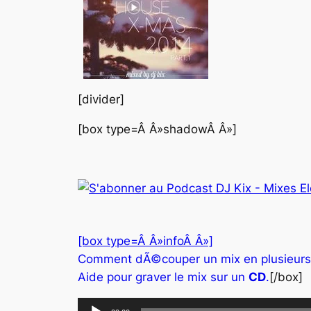
[divider]
[box type=Â Â»shadowÂ Â»]
[box type=Â Â»infoÂ Â»]
Comment dÃ©couper un mix en plusieur
Aide pour graver le mix sur un
CD
.
[/box]
Lecteur