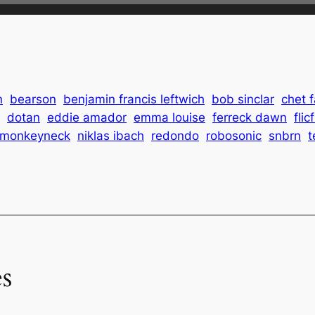
n
bearson
benjamin francis leftwich
bob sinclar
chet 
dotan
eddie amador
emma louise
ferreck dawn
flic
monkeyneck
niklas ibach
redondo
robosonic
snbrn
t
s