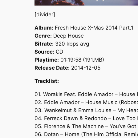
[divider]
Album:
Fresh House X-Mas 2014 Part.1
Genre:
Deep House
Bitrate:
320 kbps avg
Source:
CD
Playtime:
01:19:58 (191.MB)
Release Date:
2014-12-05
Tracklist:
01. Worakls Feat. Eddie Amador – House M
02. Eddie Amador – House Music (Roboso
03. Wankelmut & Emma Louise – My Head 
04. Ferreck Dawn & Redondo – Love Too D
05. Florence & The Machine – You’ve Got
06. Dotan – Home (The Him Official Remi