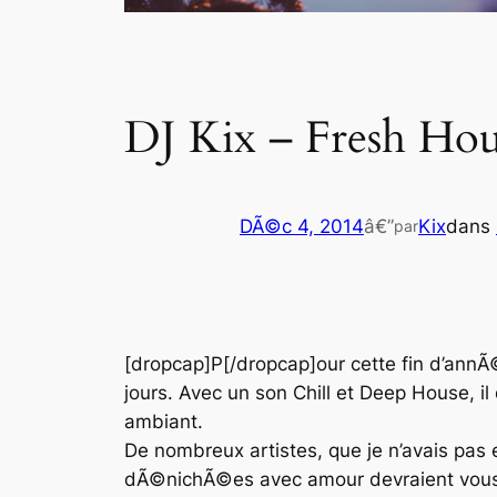
DJ Kix – Fresh Hou
DÃ©c 4, 2014
â€”
Kix
dans
par
[dropcap]P[/dropcap]our cette fin d’annÃ
jours. Avec un son
Chill
et
Deep House
, i
ambiant.
De nombreux artistes, que je n’avais pas
dÃ©nichÃ©es avec amour devraient vous 