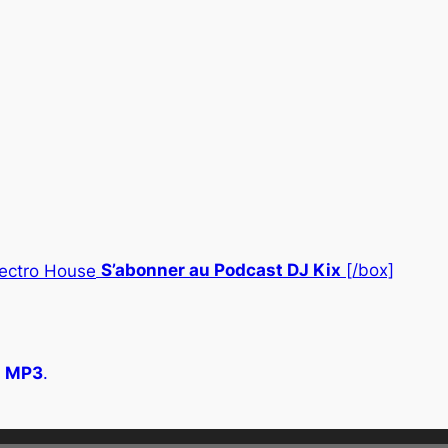
S’abonner au Podcast DJ Kix
[/box]
s
MP3
.