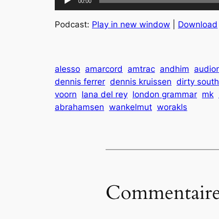
00:00
audio
Podcast:
Play in new window
|
Download
alesso
amarcord
amtrac
andhim
audio
dennis ferrer
dennis kruissen
dirty south
voorn
lana del rey
london grammar
mk
abrahamsen
wankelmut
worakls
Commentaire