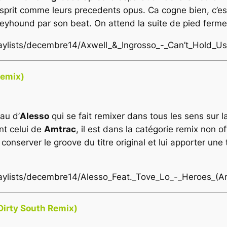
prit comme leurs precedents opus. Ca cogne bien, c’est 
eyhound par son beat. On attend la suite de pied ferme
playlists/decembre14/Axwell_&_Ingrosso_-_Can’t_Hold_U
Remix)
au d’
Alesso
qui se fait remixer dans tous les sens sur l
nt celui de
Amtrac
, il est dans la catégorie remix non of
onserver le groove du titre original et lui apporter une 
playlists/decembre14/Alesso_Feat._Tove_Lo_-_Heroes_(
(Dirty South Remix)