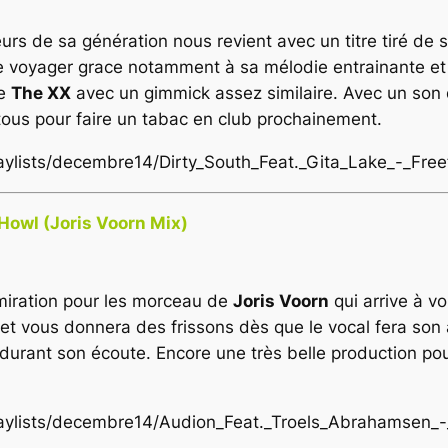
urs de sa génération nous revient avec un titre tiré de 
aire voyager grace notamment à sa mélodie entrainante e
de
The XX
avec un gimmick assez similaire. Avec un son 
ous pour faire un tabac en club prochainement.
laylists/decembre14/Dirty_South_Feat._Gita_Lake_-_Free
Howl (Joris Voorn Mix)
admiration pour les morceau de
Joris Voorn
qui arrive à v
 et vous donnera des frissons dès que le vocal fera son 
urant son écoute. Encore une très belle production pour 
/playlists/decembre14/Audion_Feat._Troels_Abrahamsen