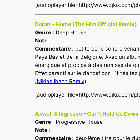
[audioplayer file=http://www.djkix.com/
Dotan – Home (The Him Official Remix)
Genre
: Deep House
Note
:
Commentaire
: petite perle sonore vena
Pays Bas
et de la
Belgique
. Avec un albu
énergique et propice à des remixes de qua
Effet garanti sur le dancefloor ! N’hésite
(Niklas Ibach Remix)
.
[audioplayer file=http://www.djkix.com/
Axwell & Ingrosso – Can’t Hold Us Down 
Genre
: Progressive House
Note
:
Commentaire
: deuxième titre pour le du