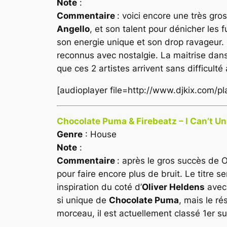
Note
:
Commentaire
: voici encore une très gro
Angello
, et son talent pour dénicher les
son energie unique et son drop ravageur. P
reconnus avec nostalgie. La maitrise dans 
que ces 2 artistes arrivent sans difficult
[audioplayer file=http://www.djkix.com/
Chocolate Puma & Firebeatz – I Can’t Un
Genre
: House
Note
:
Commentaire
: après le gros succès de
pour faire encore plus de bruit. Le titre
inspiration du coté d’
Oliver Heldens
avec 
si unique de
Chocolate Puma
, mais le ré
morceau, il est actuellement classé 1er su