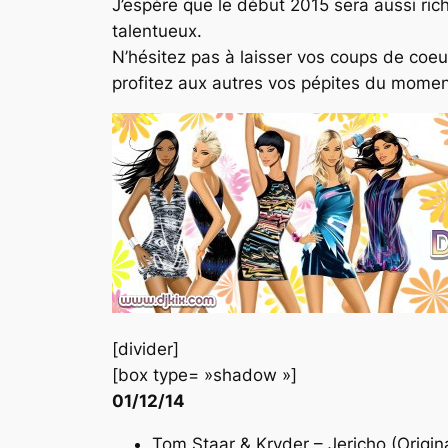
J’espère que le début 2015 sera aussi ric
talentueux.
N’hésitez pas à laisser vos coups de coeur
profitez aux autres vos pépites du momen
[divider]
[box type= »shadow »]
01/12/14
Tom Staar & Kryder – Jericho (Origin