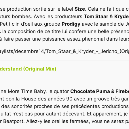
sse production sortie sur le label
Size
. Cela ne fait que
 futurs bombes. Avec les producteurs
Tom Staar
&
Kryde
etit clin d’oeil aux groupe
Prodigy
avec le sample de Je
la composition de ce titre lui confère une belle présenc
é à faire passer une puissance assez phenomal dans leurs
playlists/decembre14/Tom_Staar_&_Kryder_-_Jericho_(Ori
derstand (Original Mix)
 One More Time Baby, le quator
Chocolate Puma & Fireb
 sent bon la House des années 90 avec un groove très ga
des sonorités proches de ses précédentes productions.
sultat n’est pas pour autant décevant. Et apparement, je 
r Beatport. Allez-y les oreilles fermées, vous ne serez 