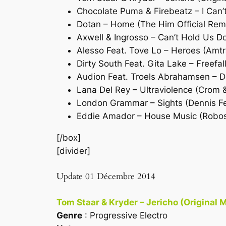
Chocolate Puma & Firebeatz – I Can’
Dotan – Home (The Him Official Rem
Axwell & Ingrosso – Can’t Hold Us Do
Alesso Feat. Tove Lo – Heroes (Amt
Dirty South Feat. Gita Lake – Freefal
Audion Feat. Troels Abrahamsen – D
Lana Del Rey – Ultraviolence (Crom
London Grammar – Sights (Dennis Fe
Eddie Amador – House Music (Robos
[/box]
[divider]
Update 01 Décembre 2014
Tom Staar & Kryder – Jericho (Original M
Genre
: Progressive Electro