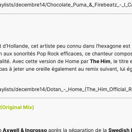
playlists/decembre14/Chocolate_Puma_&_Firebeatz_-_I_C
nt
d’Hollande
, cet artiste peu connu dans l’hexagone est
m aux sonorités
Pop Rock
efficaces, ce chanteur composi
lité. Avec cette version de
Home
par
The Him
, le titr
z pas à jeter une oreille également au remix suivant, lui 
playlists/decembre14/Dotan_-_Home_(The_Him_Official_
(Original Mix)
o
Axwell & Ingrosso
après la séparation de la
Swedish 