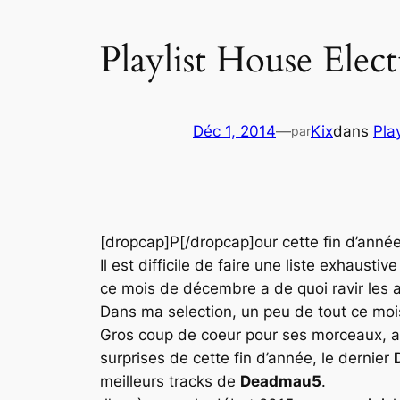
Playlist House Ele
Déc 1, 2014
—
Kix
dans
Play
par
[dropcap]P[/dropcap]our cette fin d’année
Il est difficile de faire une liste exhaus
ce mois de décembre a de quoi ravir les a
Dans ma selection, un peu de tout ce mois
Gros coup de coeur pour ses morceaux, ai
surprises de cette fin d’année, le dernier
meilleurs tracks de
Deadmau5
.