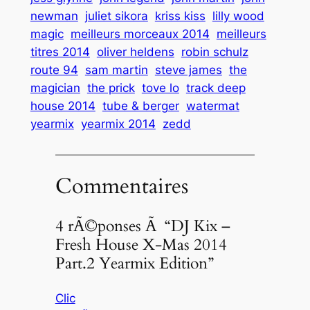
newman
juliet sikora
kriss kiss
lilly wood
magic
meilleurs morceaux 2014
meilleurs
titres 2014
oliver heldens
robin schulz
route 94
sam martin
steve james
the
magician
the prick
tove lo
track deep
house 2014
tube & berger
watermat
yearmix
yearmix 2014
zedd
Commentaires
4 rÃ©ponses Ã “DJ Kix –
Fresh House X-Mas 2014
Part.2 Yearmix Edition”
Clic