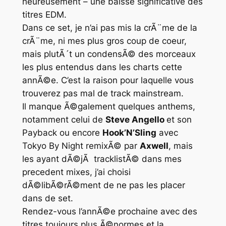
heureusement – une baisse significative des
titres
EDM
.
Dans ce set, je n’ai pas mis la crÃ¨me de la
crÃ¨me, ni mes plus gros coup de coeur,
mais plutÃ´t un condensÃ© des morceaux
les plus entendus dans les charts cette
annÃ©e. C’est la raison pour laquelle vous
trouverez pas mal de track mainstream.
Il manque Ã©galement quelques anthems,
notamment celui de
Steve Angello
et son
Payback ou encore
Hook’N’Sling
avec
Tokyo By Night remixÃ© par
Axwell
, mais
les ayant dÃ©jÃ tracklistÃ© dans mes
precedent mixes, j’ai choisi
dÃ©libÃ©rÃ©ment de ne pas les placer
dans de set.
Rendez-vous l’annÃ©e prochaine avec des
titres toujours plus Ã©normes et la