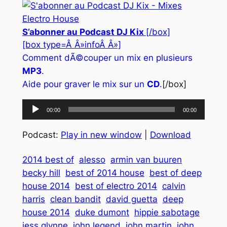
S’abonner au Podcast DJ Kix
[/box]
[box type=Â Â»infoÂ Â»]
Comment dÃ©couper un mix en plusieurs
MP3
.
Aide pour graver le mix sur un
CD
.
[/box]
Lecteur
00:00
00:00
audio
Podcast:
Play in new window
|
Download
2014 best of
alesso
armin van buuren
becky hill
best of 2014 house
best of deep
house 2014
best of electro 2014
calvin
harris
clean bandit
david guetta
deep
house 2014
duke dumont
hippie sabotage
jess glynne
john legend
john martin
john