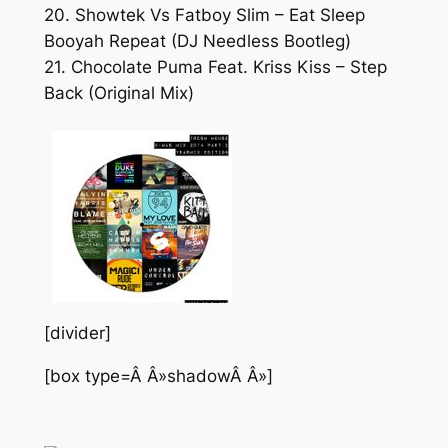
20. Showtek Vs Fatboy Slim – Eat Sleep
Booyah Repeat (DJ Needless Bootleg)
21. Chocolate Puma Feat. Kriss Kiss – Step
Back (Original Mix)
[divider]
[box type=Â Â»shadowÂ Â»]