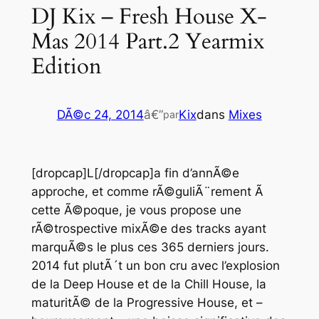
DJ Kix – Fresh House X-
Mas 2014 Part.2 Yearmix
Edition
DÃ©c 24, 2014
â€”
Kix
dans
Mixes
par
[dropcap]L[/dropcap]a fin d’annÃ©e
approche, et comme rÃ©guliÃ¨rement Ã
cette Ã©poque, je vous propose une
rÃ©trospective mixÃ©e des tracks ayant
marquÃ©s le plus ces 365 derniers jours.
2014 fut plutÃ´t un bon cru avec l’explosion
de la
Deep House
et de la
Chill House
, la
maturitÃ© de la
Progressive House
, et –