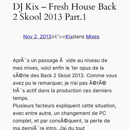
DJ Kix – Fresh House Back
2 Skool 2013 Part.1
Nov 2, 2013
â€”
Kix
dans
Mixes
par
AprÃ¨s un passage Ã vide au niveau de
mes mixes, voici enfin le 1er opus de la
sÃ©rie des
Back 2 Skool 2013
. Comme vous
avez pu le remarquer, je n’ai pas Ã©tÃ©
trÃ¨s actif dans la production ces derniers
temps.
Plusieurs facteurs expliquent cette situation,
avec entre autre, un changement de PC
complet, et par consÃ©quent, la perte de
ma derniÃ¨re intro. J’ai du tout