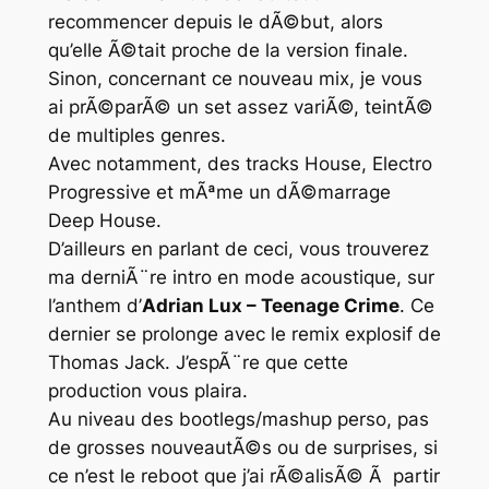
recommencer depuis le dÃ©but, alors
qu’elle Ã©tait proche de la version finale.
Sinon, concernant ce nouveau mix, je vous
ai prÃ©parÃ© un set assez variÃ©, teintÃ©
de multiples genres.
Avec notamment, des tracks
House
,
Electro
Progressive
et mÃªme un dÃ©marrage
Deep House
.
D’ailleurs en parlant de ceci, vous trouverez
ma derniÃ¨re intro en mode acoustique, sur
l’anthem d’
Adrian Lux – Teenage Crime
. Ce
dernier se prolonge avec le remix explosif de
Thomas Jack. J’espÃ¨re que cette
production vous plaira.
Au niveau des bootlegs/mashup perso, pas
de grosses nouveautÃ©s ou de surprises, si
ce n’est le reboot que j’ai rÃ©alisÃ© Ã partir