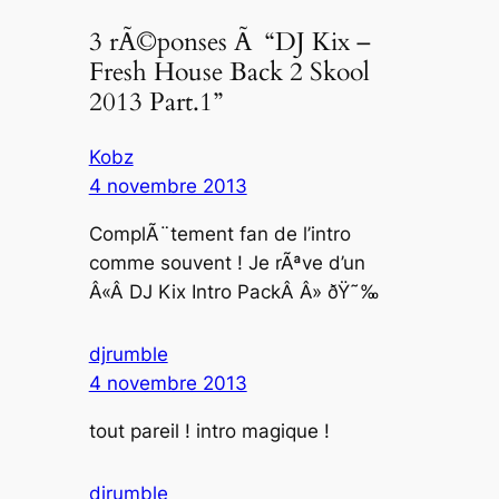
3 rÃ©ponses Ã “DJ Kix –
Fresh House Back 2 Skool
2013 Part.1”
Kobz
4 novembre 2013
ComplÃ¨tement fan de l’intro
comme souvent ! Je rÃªve d’un
Â«Â DJ Kix Intro PackÂ Â» ðŸ˜‰
djrumble
4 novembre 2013
tout pareil ! intro magique !
djrumble