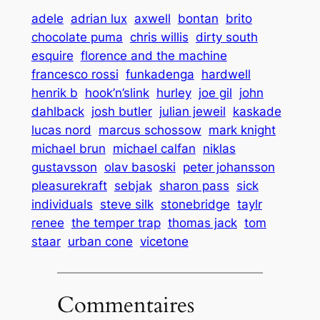
adele
adrian lux
axwell
bontan
brito
chocolate puma
chris willis
dirty south
esquire
florence and the machine
francesco rossi
funkadenga
hardwell
henrik b
hook’n’slink
hurley
joe gil
john
dahlback
josh butler
julian jeweil
kaskade
lucas nord
marcus schossow
mark knight
michael brun
michael calfan
niklas
gustavsson
olav basoski
peter johansson
pleasurekraft
sebjak
sharon pass
sick
individuals
steve silk
stonebridge
taylr
renee
the temper trap
thomas jack
tom
staar
urban cone
vicetone
Commentaires