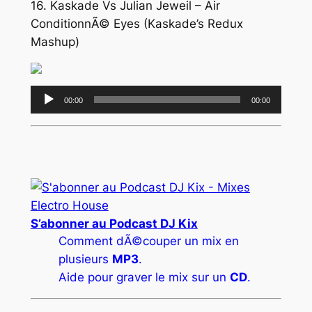
16. Kaskade Vs Julian Jeweil – Air
ConditionnÃ© Eyes (Kaskade’s Redux
Mashup)
Lecteur
00:00
00:00
audio
S’abonner au Podcast DJ Kix
Comment dÃ©couper un mix en
plusieurs
MP3
.
Aide pour graver le mix sur un
CD
.