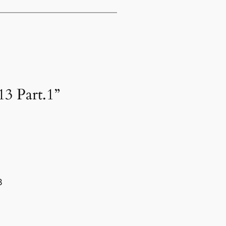
3 Part.1”
3