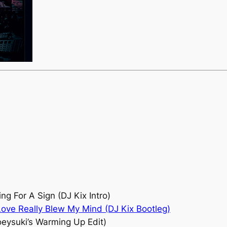
ng For A Sign (DJ Kix Intro)
Love Really Blew My Mind (DJ Kix Bootleg)
eysuki’s Warming Up Edit)