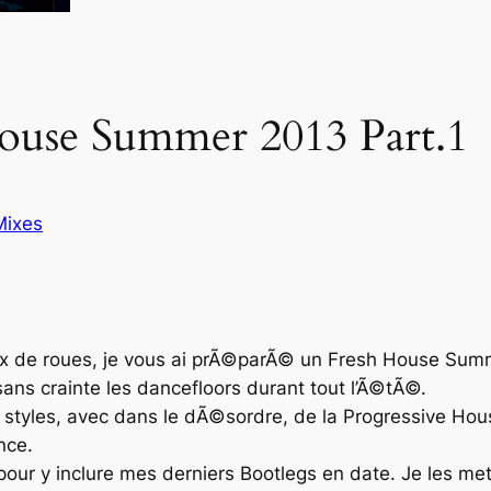
ouse Summer 2013 Part.1
Mixes
x de roues, je vous ai prÃ©parÃ© un
Fresh House Sum
ns crainte les dancefloors durant tout l’Ã©tÃ©.
styles, avec dans le dÃ©sordre, de la
Progressive Hou
nce
.
pour y inclure mes derniers Bootlegs en date. Je les me