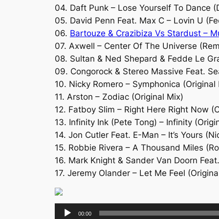
04. Daft Punk – Lose Yourself To Dance (
05. David Penn Feat. Max C – Lovin U (F
06.
Bartouze & Crazibiza Vs Stardust – M
07. Axwell – Center Of The Universe (Re
08. Sultan & Ned Shepard & Fedde Le Gr
09. Congorock & Stereo Massive Feat. Se
10. Nicky Romero – Symphonica (Original 
11. Arston – Zodiac (Original Mix)
12. Fatboy Slim – Right Here Right Now (
13. Infinity Ink (Pete Tong) – Infinity (Orig
14. Jon Cutler Feat. E-Man – It’s Yours (N
15. Robbie Rivera – A Thousand Miles (R
16. Mark Knight & Sander Van Doorn Feat.
17. Jeremy Olander – Let Me Feel (Origina
Lecteur
00:00