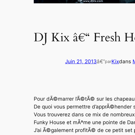
DJ Kix â€“ Fresh H
Juin 21, 2013
â€”
Kix
dans
par
Pour dÃ©marrer l’Ã©tÃ© sur les chapeau
De quoi vous permettre d’apprÃ©hender sa
Vous trouverez dans ce mix de nombreux 
Funky House
et mÃªme une pointe de
Da
J’ai Ã©galement profitÃ© de ce petit set 