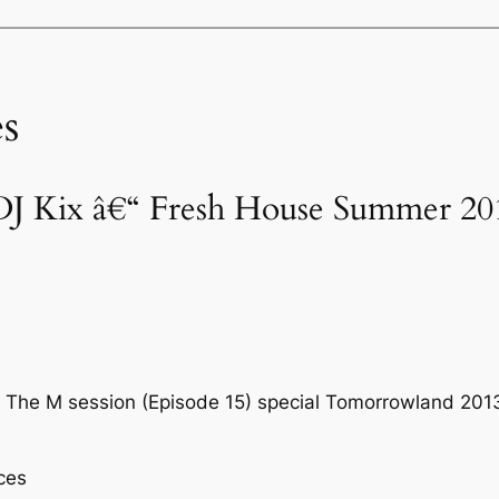
s
J Kix â€“ Fresh House Summer 201
 The M session (Episode 15) special Tomorrowland 201
ces