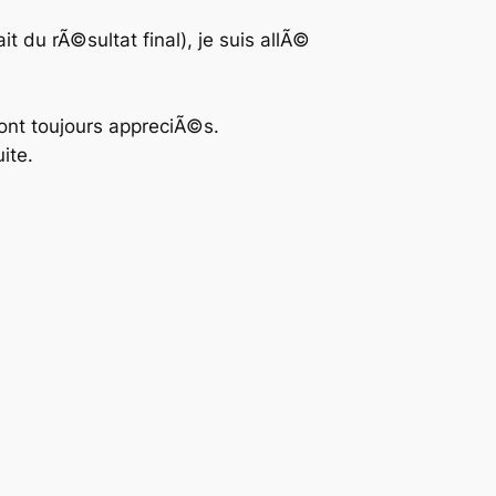
t du rÃ©sultat final), je suis allÃ©
sont toujours appreciÃ©s.
ite.