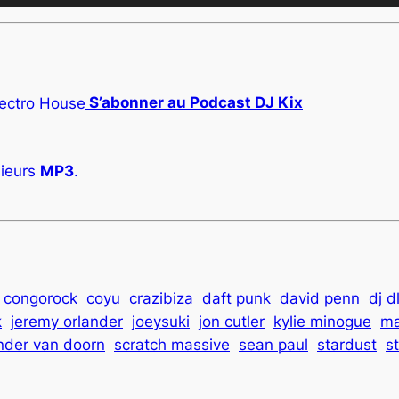
S’abonner au Podcast DJ Kix
ieurs
MP3
.
congorock
coyu
crazibiza
daft punk
david penn
dj d
k
jeremy orlander
joeysuki
jon cutler
kylie minogue
ma
nder van doorn
scratch massive
sean paul
stardust
s