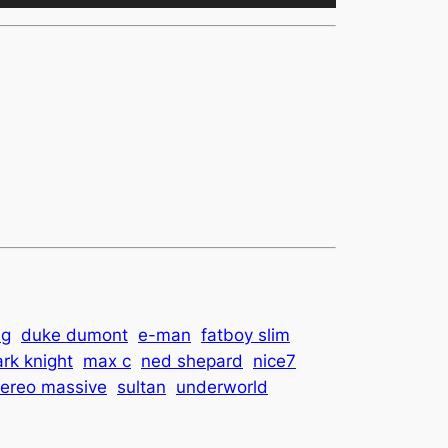
les
flèches
haut/bas
pour
augmenter
ou
diminuer
le
volume.
lg
duke dumont
e-man
fatboy slim
rk knight
max c
ned shepard
nice7
tereo massive
sultan
underworld