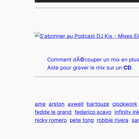
audio
Comment dÃ©couper un mix en plus
Aide pour graver le mix sur un
CD
.
ame
arston
axwell
bartouze
clockwork
fedde le grand
federico scavo
infinity in
nicky romero
pete tong
robbie rivera
sa