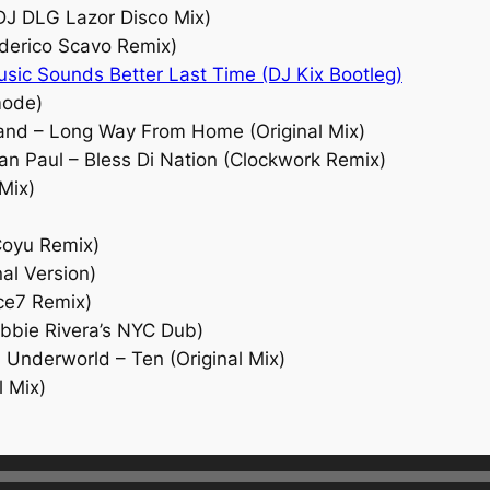
DJ DLG Lazor Disco Mix)
ederico Scavo Remix)
usic Sounds Better Last Time (DJ Kix Bootleg)
mode)
and – Long Way From Home (Original Mix)
an Paul – Bless Di Nation (Clockwork Remix)
Mix)
Coyu Remix)
inal Version)
ice7 Remix)
obbie Rivera’s NYC Dub)
 Underworld – Ten (Original Mix)
l Mix)