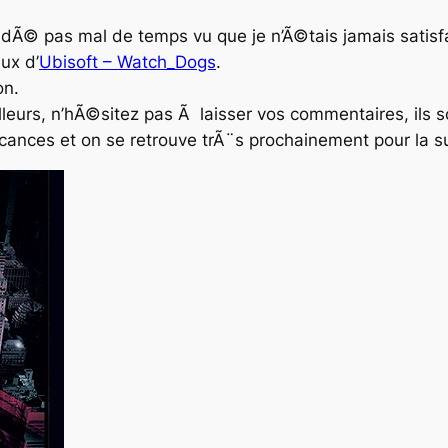
andÃ© pas mal de temps vu que je n’Ã©tais jamais satisfai
ux d’
Ubisoft – Watch_Dogs
.
on.
illeurs, n’hÃ©sitez pas Ã laisser vos commentaires, ils 
cances et on se retrouve trÃ¨s prochainement pour la su