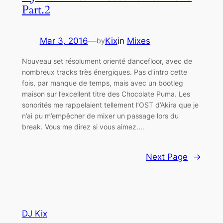
Part.2
Mar 3, 2016
—
Kix
in
Mixes
by
Nouveau set résolument orienté dancefloor, avec de
nombreux tracks très énergiques. Pas d’intro cette
fois, par manque de temps, mais avec un bootleg
maison sur l’excellent titre des Chocolate Puma. Les
sonorités me rappelaient tellement l’OST d’Akira que je
n’ai pu m’empêcher de mixer un passage lors du
break. Vous me direz si vous aimez.…
Next Page
→
DJ Kix