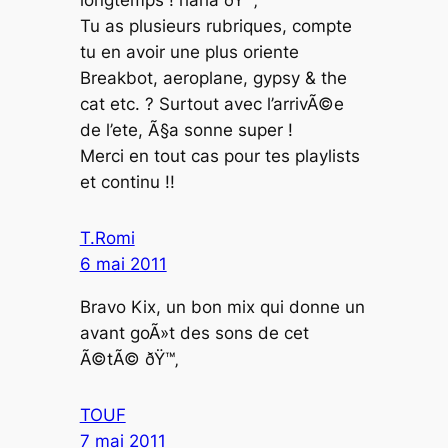
longtemps ! haha ðŸ™‚
Tu as plusieurs rubriques, compte
tu en avoir une plus oriente
Breakbot, aeroplane, gypsy & the
cat etc. ? Surtout avec l’arrivÃ©e
de l’ete, Ã§a sonne super !
Merci en tout cas pour tes playlists
et continu !!
T.Romi
6 mai 2011
Bravo Kix, un bon mix qui donne un
avant goÃ»t des sons de cet
Ã©tÃ© ðŸ™‚
TOUF
7 mai 2011