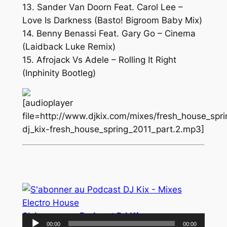
13. Sander Van Doorn Feat. Carol Lee –
Love Is Darkness (Basto! Bigroom Baby Mix)
14. Benny Benassi Feat. Gary Go – Cinema
(Laidback Luke Remix)
15. Afrojack Vs Adele – Rolling It Right
(Inphinity Bootleg)
[audioplayer
file=http://www.djkix.com/mixes/fresh_house_spr
dj_kix-fresh_house_spring_2011_part.2.mp3]
S’abonner au Podcast DJ Kix
Lecteur
00:00
00:00