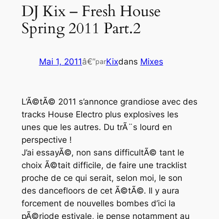
DJ Kix – Fresh House
Spring 2011 Part.2
Mai 1, 2011
â€”
Kix
dans
Mixes
par
L’Ã©tÃ© 2011 s’annonce grandiose avec des
tracks House Electro plus explosives les
unes que les autres. Du trÃ¨s lourd en
perspective !
J’ai essayÃ©, non sans difficultÃ© tant le
choix Ã©tait difficile, de faire une tracklist
proche de ce qui serait, selon moi, le son
des dancefloors de cet Ã©tÃ©. Il y aura
forcement de nouvelles bombes d’ici la
pÃ©riode estivale, je pense notamment au