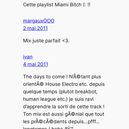
Cette playlist Miami Bitch (: !!
margauxOOO
2 mai 2011
Mix juste parfait <3.
ivan
4 mai 2011
The days to come ! N’Ã©tant plus
orientÃ© House Electro etc. depuis
quelque temps (plutot breakbot,
human league etc.) je suis ravi
d’apprendre la sorti de cette track !
Ton mix est aussi gÃ©nial que tout
les prÃ©cÃ©dents depuis…pfff…