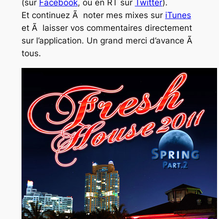
(sur
Facebook
, ou en RT sur
Twitter
).
Et continuez Ã noter mes mixes sur
iTunes
et Ã laisser vos commentaires directement
sur l’application. Un grand merci d’avance Ã
tous.