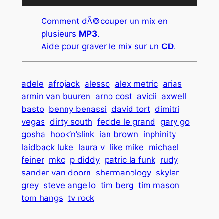
audio
Comment dÃ©couper un mix en
plusieurs
MP3
.
Aide pour graver le mix sur un
CD
.
adele
afrojack
alesso
alex metric
arias
armin van buuren
arno cost
avicii
axwell
basto
benny benassi
david tort
dimitri
vegas
dirty south
fedde le grand
gary go
gosha
hook’n’slink
ian brown
inphinity
laidback luke
laura v
like mike
michael
feiner
mkc
p diddy
patric la funk
rudy
sander van doorn
shermanology
skylar
grey
steve angello
tim berg
tim mason
tom hangs
tv rock