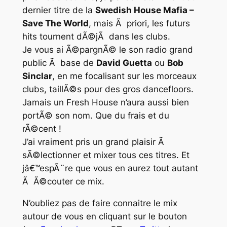
dernier titre de la
Swedish House Mafia –
Save The World
, mais Ã priori, les futurs
hits tournent dÃ©jÃ dans les clubs.
Je vous ai Ã©pargnÃ© le son radio
grand
public
Ã base de
David Guetta
ou
Bob
Sinclar
, en me focalisant sur les morceaux
clubs, taillÃ©s pour des gros dancefloors.
Jamais un
Fresh House
n’aura aussi bien
portÃ© son nom. Que du frais et du
rÃ©cent !
J’ai vraiment pris un grand plaisir Ã
sÃ©lectionner et mixer tous ces titres. Et
jâ€™espÃ¨re que vous en aurez tout autant
Ã Ã©couter ce mix.
N’oubliez pas de faire connaitre le mix
autour de vous en cliquant sur le bouton