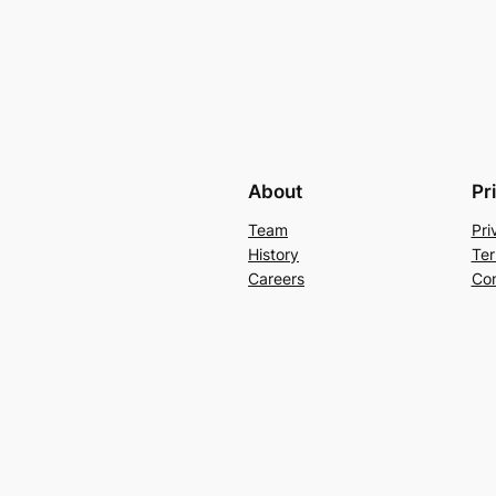
About
Pr
Team
Pri
History
Ter
Careers
Con