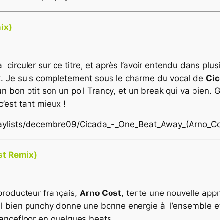
ix)
irculer sur ce titre, et après l’avoir entendu dans plusi
ack. Je suis completement sous le charme du vocal de
Ci
un bon ptit son un poil Trancy, et un break qui va bien.
c’est tant mieux !
/playlists/decembre09/Cicada_-_One_Beat_Away_(Arno_C
ost Remix)
 producteur français,
Arno Cost
, tente une nouvelle ap
al bien punchy donne une bonne energie à l’ensemble et
 dancefloor en quelques beats.