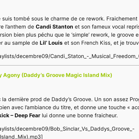
je suis tombé sous le charme de ce rework. Fraichement s
ère l’anthem de
Candi Stanton
et son fameux vocal repr
ersion bien plus péchu que le ‘simple’ rework, le groove
ser au sample de
Lil’ Louis
et son French Kiss, et je trou
playlists/decembre09/Candi_Staton_-_Musical_Freedom_(
y Agony (Daddy’s Groove Magic Island Mix)
 la dernière prod de Daddy’s Groove. Un son assez Progr
 bien avec l’ambiance du titre, et donne une touche « a
kick – Deep Fear
lui donne une bonne fraicheur.
playlists/decembre09/Bob_Sinclar_Vs_Daddys_Groove_-
Island_Mix).mp3]