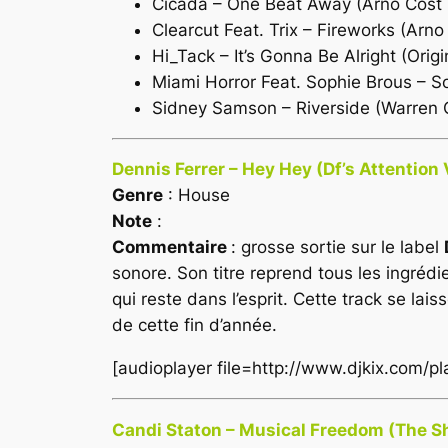
Cicada – One Beat Away (Arno Cost
Clearcut Feat. Trix – Fireworks (Arn
Hi_Tack – It’s Gonna Be Alright (Origi
Miami Horror Feat. Sophie Brous – S
Sidney Samson – Riverside (Warren 
Dennis Ferrer – Hey Hey (Df’s Attention 
Genre
: House
Note
:
Commentaire
: grosse sortie sur le label
sonore. Son titre reprend tous les ingréd
qui reste dans l’esprit. Cette track se la
de cette fin d’année.
[audioplayer file=http://www.djkix.com/
Candi Staton – Musical Freedom (The Sha