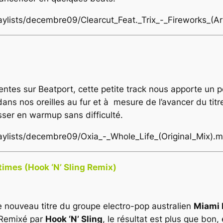
laylists/decembre09/Clearcut_Feat._Trix_-_Fireworks_(
entes sur Beatport, cette petite track nous apporte un p
dans nos oreilles au fur et à mesure de l’avancer du titr
asser en warmup sans difficulté.
laylists/decembre09/Oxia_-_Whole_Life_(Original_Mix).
times (Hook ‘N’ Sling Remix)
le nouveau titre du groupe electro-pop australien
Miami 
. Remixé par
Hook ‘N’ Sling
, le résultat est plus que bon,