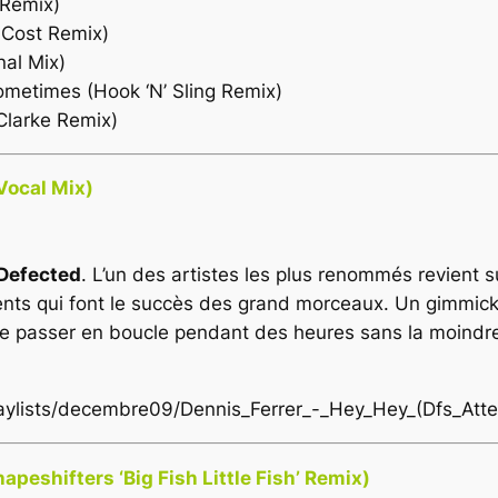
 Remix)
o Cost Remix)
nal Mix)
ometimes (Hook ‘N’ Sling Remix)
Clarke Remix)
Vocal Mix)
Defected
. L’un des artistes les plus renommés revient
ients qui font le succès des grand morceaux. Un gimmick 
isse passer en boucle pendant des heures sans la moindr
playlists/decembre09/Dennis_Ferrer_-_Hey_Hey_(Dfs_Att
peshifters ‘Big Fish Little Fish’ Remix)