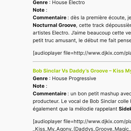
Genre
: House Electro
Note
:
Commentaire
: dès la première écoute, 
Nocturnal Groove
, cette track dépoussi
artistes Electro. J’aime beaucoup cette v
petit truc amusant, le début me fait pen
[audioplayer file=http://www.djkix.com/
Bob Sinclar Vs Daddy’s Groove – Kiss M
Genre
: House Progressive
Note
:
Commentaire
: un bon petit mashup avec
producteur. Le vocal de Bob Sinclar colle
également que la mélodie rappelant
Side
[audioplayer file=http://www.djkix.com/
_Kiss_My_Agony_(Daddys_Groove_Magic_