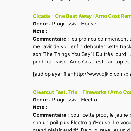
Cicada – One Beat Away (Arno Cost Rem
Genre
: Progressive House
Note
:
Commentaire
: les promos commencent à c
me ravir de voir enfin débouler cette tr
son ‘The Things You Say’ ! Du très lourd, 
prod française. Arno Cost reste au top et 
[audioplayer file=http://www.djkix.com
Clearcut Feat. Trix – Fireworks (Arno C
Genre
: Progressive Electro
Note
:
Commentaire
: pour cette prod, le jeune
son un poil plus Electro qu’House. Le voc
grand plaisir auditif. De quoi reveiller un