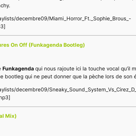
nchy.
playlists/decembre09/Miami_Horror_Ft._Sophie_Brous_-
3]
ures On Off (Funkagenda Bootleg)
e
Funkagenda
qui nous rajoute ici la touche vocal qu’il 
 ce bootleg qui ne peut donner que la pèche lors de son 
/playlists/decembre09/Sneaky_Sound_System_Vs_Cirez_D
mp3]
al Mix)