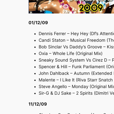
01/12/09
Dennis Ferrer – Hey Hey (Df’s Attent
Candi Staton – Musical Freedom (The 
Bob Sinclar Vs Daddy’s Groove – Ki
Oxia – Whole Life (Original Mix)
Sneaky Sound System Vs Cirez D – P
Spencer & Hill – Funk Parliament (Ori
John Dahlback – Autumn (Extended 
Malente – I Like It (Riva Starr Snatch
Steve Angello – Monday (Original Mi
Sir-G & DJ Sake – 2 Spirits (Dimitri 
11/12/09