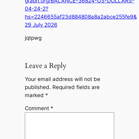
graph.org/BALANCE-36824-US-DOLLARS-
04-24-2?
hs=2246655af23d884808a8a2abce255fe9&
29 July 2026
jqtpwg
Leave a Reply
Your email address will not be
published.
Required fields are
marked
*
Comment
*