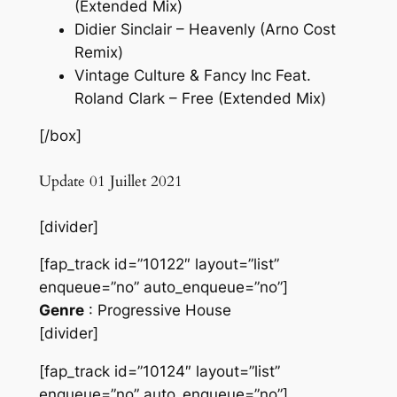
(Extended Mix)
Didier Sinclair – Heavenly (Arno Cost
Remix)
Vintage Culture & Fancy Inc Feat.
Roland Clark – Free (Extended Mix)
[/box]
Update 01 Juillet 2021
[divider]
[fap_track id=”10122″ layout=”list”
enqueue=”no” auto_enqueue=”no”]
Genre
: Progressive House
[divider]
[fap_track id=”10124″ layout=”list”
enqueue=”no” auto_enqueue=”no”]