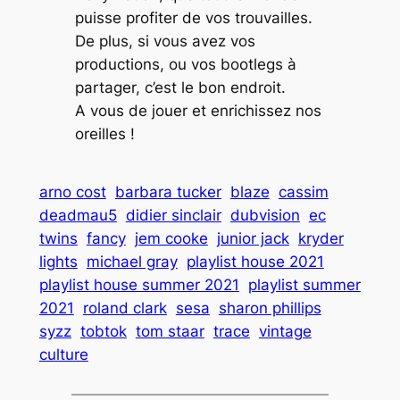
puisse profiter de vos trouvailles.
De plus, si vous avez vos
productions, ou vos bootlegs à
partager, c’est le bon endroit.
A vous de jouer et enrichissez nos
oreilles !
arno cost
barbara tucker
blaze
cassim
deadmau5
didier sinclair
dubvision
ec
twins
fancy
jem cooke
junior jack
kryder
lights
michael gray
playlist house 2021
playlist house summer 2021
playlist summer
2021
roland clark
sesa
sharon phillips
syzz
tobtok
tom staar
trace
vintage
culture