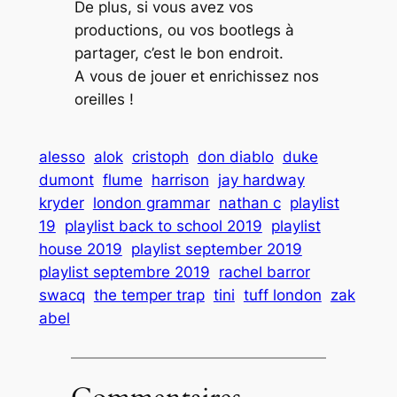
De plus, si vous avez vos
productions, ou vos bootlegs à
partager, c’est le bon endroit.
A vous de jouer et enrichissez nos
oreilles !
alesso
alok
cristoph
don diablo
duke
dumont
flume
harrison
jay hardway
kryder
london grammar
nathan c
playlist
19
playlist back to school 2019
playlist
house 2019
playlist september 2019
playlist septembre 2019
rachel barror
swacq
the temper trap
tini
tuff london
zak
abel