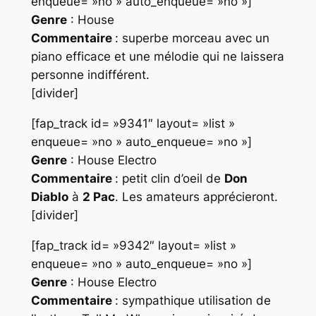
enqueue= »no » auto_enqueue= »no »]
Genre
: House
Commentaire
: superbe morceau avec un
piano efficace et une mélodie qui ne laissera
personne indifférent.
[divider]
[fap_track id= »9341″ layout= »list »
enqueue= »no » auto_enqueue= »no »]
Genre
: House Electro
Commentaire
: petit clin d’oeil de
Don
Diablo
à
2 Pac
. Les amateurs apprécieront.
[divider]
[fap_track id= »9342″ layout= »list »
enqueue= »no » auto_enqueue= »no »]
Genre
: House Electro
Commentaire
: sympathique utilisation de