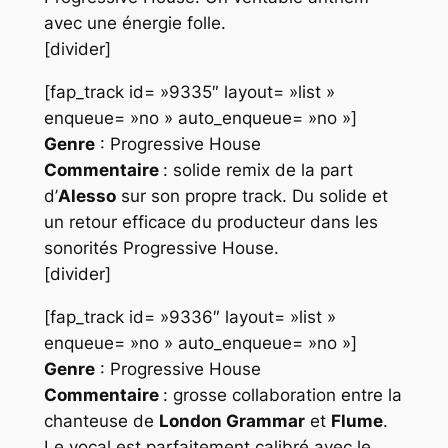
avec une énergie folle.
[divider]
[fap_track id= »9335″ layout= »list »
enqueue= »no » auto_enqueue= »no »]
Genre
: Progressive House
Commentaire
: solide remix de la part
d’
Alesso
sur son propre track. Du solide et
un retour efficace du producteur dans les
sonorités
Progressive House
.
[divider]
[fap_track id= »9336″ layout= »list »
enqueue= »no » auto_enqueue= »no »]
Genre
: Progressive House
Commentaire
: grosse collaboration entre la
chanteuse de
London Grammar
et
Flume
.
Le vocal est parfaitement calibré avec le