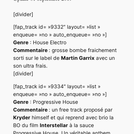
[divider]
[fap_track id= »9332″ layout= »list »
enqueue= »no » auto_enqueue= »no »]
Genre
: House Electro
Commentaire
: grosse bombe fraichement
sorti sur le label de
Martin Garrix
avec un
son ultra frais.
[divider]
[fap_track id= »9334″ layout= »list »
enqueue= »no » auto_enqueue= »no »]
Genre
: Progressive House
Commentaire
: un free track proposé par
Kryder
himself et qui reprend avec brio la
BO du film
Interstellar
à la sauce
Progressive House
. Un véritable anthem