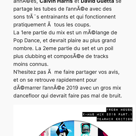
annÃ©es,
Calvin Harris
et
David Guetta
se
partage les tubes de l’annÃ©e avec des
sons trÃ¨s entrainants et qui fonctionnent
pratiquement Ã tous les coups.
La 1ere partie du mix est un mÃ©lange de
Pop Dance
, et devrait plaire au plus grand
nombre. La 2eme partie du set et un poil
plus clubbing et composÃ©e de tracks
moins connus.
N’hesitez pas Ã me faire partager vos avis,
et on se retrouve rapidement pour
dÃ©marrer l’annÃ©e 2019 avec un gros mix
dancefloor qui devrait faire pas mal de bruit.