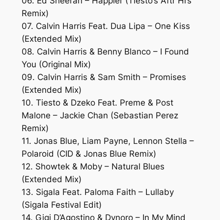
06. Ed Sheeran – Happier (Tiesto’s Aftr Hrs
Remix)
07. Calvin Harris Feat. Dua Lipa – One Kiss
(Extended Mix)
08. Calvin Harris & Benny Blanco – I Found
You (Original Mix)
09. Calvin Harris & Sam Smith – Promises
(Extended Mix)
10. Tiesto & Dzeko Feat. Preme & Post
Malone – Jackie Chan (Sebastian Perez
Remix)
11. Jonas Blue, Liam Payne, Lennon Stella –
Polaroid (CID & Jonas Blue Remix)
12. Showtek & Moby – Natural Blues
(Extended Mix)
13. Sigala Feat. Paloma Faith – Lullaby
(Sigala Festival Edit)
14. Gigi D’Agostino & Dynoro – In My Mind