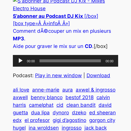
S’abonner au Podcast DJ Kix
[/box]
[box type=Â Â»infoÂ Â»]
Comment dÃ©couper un mix en plusieurs
MP3
.
Aide pour graver le mix sur un
CD
.
[/box]
Lecteur
00:00
00:00
audio
Podcast:
Play in new window
|
Download
ali love
anne-marie
aura
axwel & ingrosso
axwell
benny blanco
bestof 2018
calvin
harris
camelphat
cid
clean bandit
david
guetta
dua lipa
dynoro
dzeko
ed sheeran
edx
el profesor
gigi d’agostino
gorgon city
hugel
ina wroldsen
ingrosso
jack back