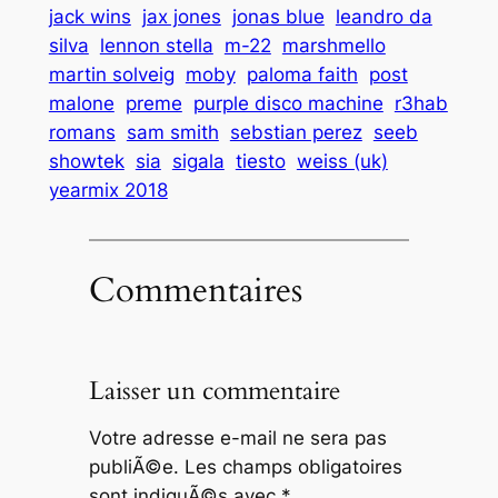
jack wins
jax jones
jonas blue
leandro da
silva
lennon stella
m-22
marshmello
martin solveig
moby
paloma faith
post
malone
preme
purple disco machine
r3hab
romans
sam smith
sebstian perez
seeb
showtek
sia
sigala
tiesto
weiss (uk)
yearmix 2018
Commentaires
Laisser un commentaire
Votre adresse e-mail ne sera pas
publiÃ©e.
Les champs obligatoires
sont indiquÃ©s avec
*