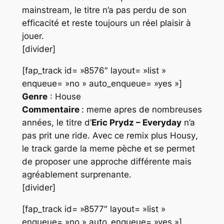
mainstream, le titre n’a pas perdu de son
efficacité et reste toujours un réel plaisir à
jouer.
[divider]
[fap_track id= »8576″ layout= »list »
enqueue= »no » auto_enqueue= »yes »]
Genre
: House
Commentaire
: meme apres de nombreuses
années, le titre d’
Eric Prydz – Everyday
n’a
pas prit une ride. Avec ce remix plus
Housy
,
le track garde la meme pèche et se permet
de proposer une approche différente mais
agréablement surprenante.
[divider]
[fap_track id= »8577″ layout= »list »
enqueue= »no » auto_enqueue= »yes »]