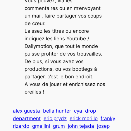
Vous pouvez, via les
commentaires ou en m’envoyant
un mail, faire partager vos coups
de cœur.
Laissez les titres ou encore
indiquez les liens Youtube /
Dailymotion, que tout le monde
puisse profiter de vos trouvailles.
De plus, si vous avez vos
productions, ou vos bootlegs à
partager, c’est le bon endroit.
A vous de jouer et enrichissez nos
oreilles !
alex guesta
bella hunter
cya
drop
department
eric prydz
erick morillo
franky
rizardo
gmellini
grum
john tejada
josep