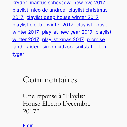
kryder
marcus schossow
new eve 2017
playlist
nico de andrea
playlist christmas
2017
playlist deep house winter 2017
playlist electro winter 2017
playlist house
winter 2017
playlist new year 2017
playlist
winter 2017
playlist xmas 2017
promise
land
raiden
simon kidzoo
suitstatic
tom
tyger
Commentaires
Une réponse à “Playlist
House Electro Decembre
2017”
Emir