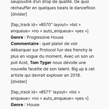
saupoudré d’un drop de qualité. De quoi
réchauffer en quelques beats le dancefloor.
[divider]
[fap_track id= »8570″ layout= »list »
enqueue= »no » auto_enqueue= »yes »]
Genre
: Progressive House
Commentaire
: quel plaisir de voir
débarquer sur
Protocol
l’un des frenchy le
plus en vogue du moment. Avec un son un
poil
Acid
,
Tom Tyger
nous dévoile une
nouvelle facette de son talent. Big up à cet
artiste qui devrait exploser en 2018.
[divider]
[fap_track id= »8571″ layout= »list »
enqueue= »no » auto_enqueue= »yes »]
Genre
: House