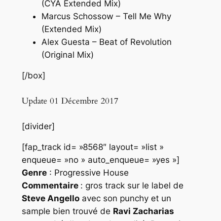
(CYA Extended Mix)
Marcus Schossow – Tell Me Why
(Extended Mix)
Alex Guesta – Beat of Revolution
(Original Mix)
[/box]
Update 01 Décembre 2017
[divider]
[fap_track id= »8568″ layout= »list »
enqueue= »no » auto_enqueue= »yes »]
Genre
: Progressive House
Commentaire
: gros track sur le label de
Steve Angello
avec son punchy et un
sample bien trouvé de
Ravi Zacharias