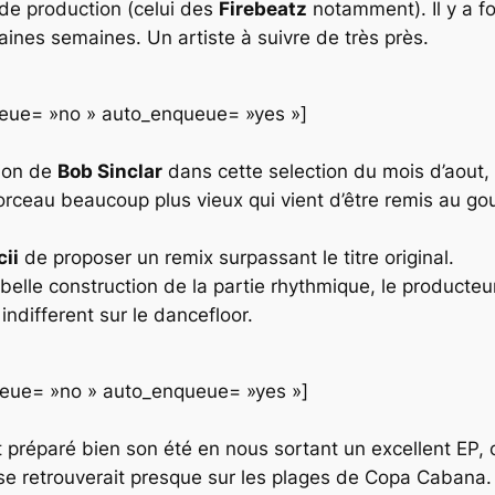
de production (celui des
Firebeatz
notamment). Il y a fo
ines semaines. Un artiste à suivre de très près.
queue= »no » auto_enqueue= »yes »]
tion de
Bob Sinclar
dans cette selection du mois d’aout,
 morceau beaucoup plus vieux qui vient d’être remis au go
cii
de proposer un remix surpassant le titre original.
elle construction de la partie rhythmique, le producteur
indifferent sur le dancefloor.
queue= »no » auto_enqueue= »yes »]
 préparé bien son été en nous sortant un excellent EP, c
 se retrouverait presque sur les plages de Copa Cabana.