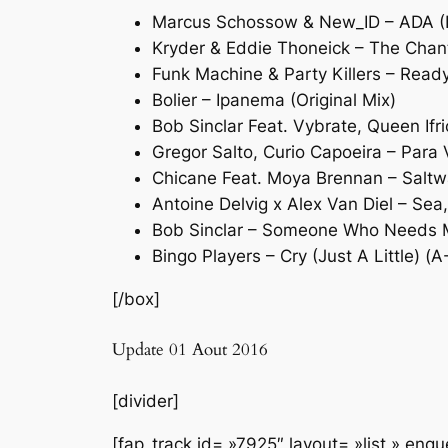
Marcus Schossow & New_ID – ADA (
Kryder & Eddie Thoneick – The Chan
Funk Machine & Party Killers – Rea
Bolier – Ipanema (Original Mix)
Bob Sinclar Feat. Vybrate, Queen I
Gregor Salto, Curio Capoeira – Par
Chicane Feat. Moya Brennan – Saltw
Antoine Delvig x Alex Van Diel – Se
Bob Sinclar – Someone Who Needs M
Bingo Players – Cry (Just A Little) 
[/box]
Update 01 Aout 2016
[divider]
[fap_track id= »7925″ layout= »list » en