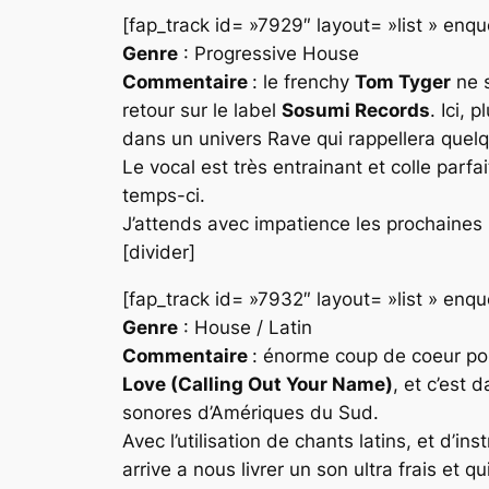
[fap_track id= »7929″ layout= »list » en
Genre
: Progressive House
Commentaire
: le frenchy
Tom Tyger
ne s
retour sur le label
Sosumi Records
. Ici, 
dans un univers
Rave
qui rappellera quelq
Le vocal est très entrainant et colle parf
temps-ci.
J’attends avec impatience les prochaines 
[divider]
[fap_track id= »7932″ layout= »list » en
Genre
: House / Latin
Commentaire
: énorme coup de coeur po
Love (Calling Out Your Name)
, et c’est 
sonores d’Amériques du Sud.
Avec l’utilisation de chants latins, et d
arrive a nous livrer un son ultra frais et 