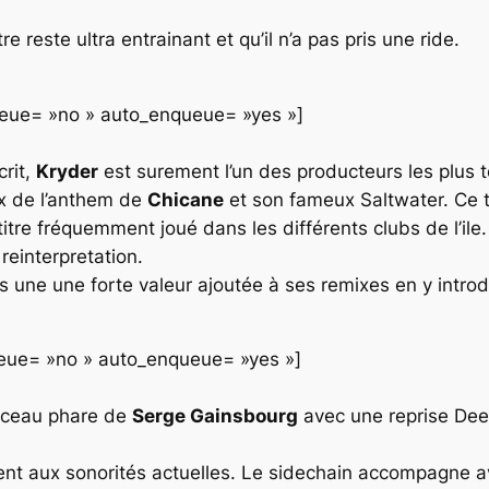
 reste ultra entrainant et qu’il n’a pas pris une ride.
queue= »no » auto_enqueue= »yes »]
crit,
Kryder
est surement l’un des producteurs les plus t
mix de l’anthem de
Chicane
et son fameux Saltwater. Ce tit
 titre fréquemment joué dans les différents clubs de l’ile.
reinterpretation.
s une une forte valeur ajoutée à ses remixes en y intro
queue= »no » auto_enqueue= »yes »]
rceau phare de
Serge Gainsbourg
avec une reprise
Dee
ement aux sonorités actuelles. Le sidechain accompagne a