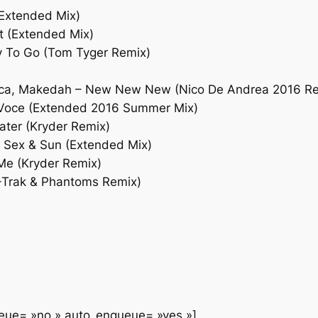
Extended Mix)
t (Extended Mix)
dy To Go (Tom Tyger Remix)
frica, Makedah – New New New (Nico De Andrea 2016 R
a Voce (Extended 2016 Summer Mix)
ater (Kryder Remix)
a, Sex & Sun (Extended Mix)
e (Kryder Remix)
(A-Trak & Phantoms Remix)
queue= »no » auto_enqueue= »yes »]