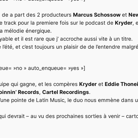
e de a part des 2 producteurs
Marcus Schossow
et
New
ce track pour la premiere fois sur le podcast de
Kryder
, 
sa mélodie énergique.
e et il est rare que j’ accroche aussi vite à un titre.
 l’été, et c’est toujours un plaisir de de l’entendre ma
queue= »no » auto_enqueue= »yes »]
uipe qui gagne, et les compères
Kryder
et
Eddie Thone
pinnin’ Records
,
Cartel Recordings
.
’une pointe de
Latin Music
, le duo nous emmène dans un
 qui devrait – au vu des prochaines sorties à venir – car