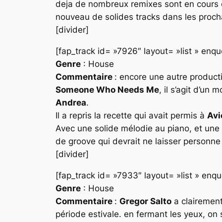
deja de nombreux remixes sont en cours 
nouveau de solides tracks dans les procha
[divider]
[fap_track id= »7926″ layout= »list » en
Genre
: House
Commentaire
: encore une autre produc
Someone Who Needs Me
, il s’agit d’un
Andrea
.
Il a repris la recette qui avait permis à
Avi
Avec une solide mélodie au piano, et une b
de groove qui devrait ne laisser personne 
[divider]
[fap_track id= »7933″ layout= »list » en
Genre
: House
Commentaire
:
Gregor Salto
a clairement
période estivale. en fermant les yeux, on