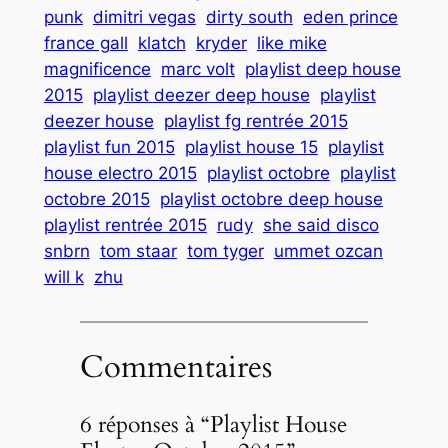
punk
dimitri vegas
dirty south
eden prince
france gall
klatch
kryder
like mike
magnificence
marc volt
playlist deep house
2015
playlist deezer deep house
playlist
deezer house
playlist fg rentrée 2015
playlist fun 2015
playlist house 15
playlist
house electro 2015
playlist octobre
playlist
octobre 2015
playlist octobre deep house
playlist rentrée 2015
rudy
she said disco
snbrn
tom staar
tom tyger
ummet ozcan
will k
zhu
Commentaires
6 réponses à “Playlist House