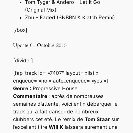
Tom Tyger & Andero – Let It Go
(Original Mix)
Zhu – Faded (SNBRN & Klatch Remix)
[/box]
Update 01 Octobre 2015
[divider]
[fap_track id= »7407″ layout= »list »
enqueue= »no » auto_enqueue= »yes »]
Genre
: Progressive House
Commentaire
: après de nombreuses
semaines d’attente, voici enfin débarquer le
track qui a fait danser de nombreux
clubbers cet été. Le remix de
Tom Staar
sur
l’excellent titre
Will K
laissera surement une