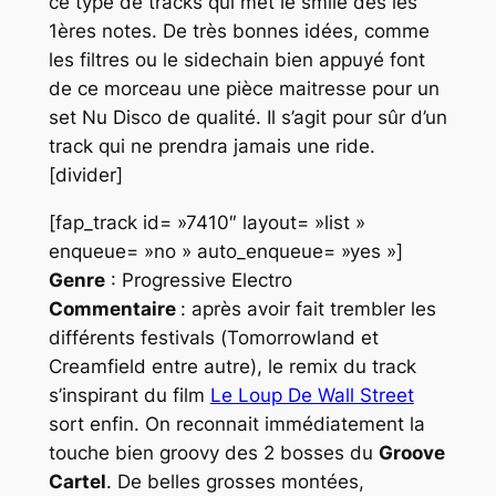
ce type de tracks qui met le smile dès les
1ères notes. De très bonnes idées, comme
les filtres ou le sidechain bien appuyé font
de ce morceau une pièce maitresse pour un
set
Nu Disco
de qualité. Il s’agit pour sûr d’un
track qui ne prendra jamais une ride.
[divider]
[fap_track id= »7410″ layout= »list »
enqueue= »no » auto_enqueue= »yes »]
Genre
: Progressive Electro
Commentaire
: après avoir fait trembler les
différents festivals (
Tomorrowland
et
Creamfield
entre autre), le remix du track
s’inspirant du film
Le Loup De Wall Street
sort enfin. On reconnait immédiatement la
touche bien groovy des 2 bosses du
Groove
Cartel
. De belles grosses montées,