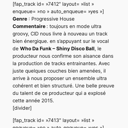
[fap_track id= »7412″ layout= »list »
enqueue= »no » auto_enqueue= »yes »]
Genre
: Progressive House
Commentaire
: toujours en mode ultra
groovy, CID nous livre à nouveau un track
bien énergique. en s’appuyant sur le vocal
de
Who Da Funk – Shiny Disco Ball
, le
producteur nous confirme son aisance dans
la production de tracks entrainantes. Avec
juste quelques couches bien amenées, il
arrive à nous proposer un ensemble ultra
cohérent et bien structuré. Une belle preuve
du talent de ce producteur qui a explosé
cette année 2015.
[divider]
[fap_track id= »7413″ layout= »list »
enqueue= »no » auto_enqueue= »yes »]