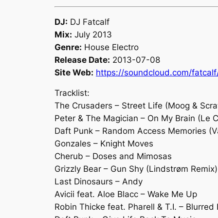
DJ:
DJ Fatcalf
Mix:
July 2013
Genre:
House Electro
Release Date:
2013-07-08
Site Web:
https://soundcloud.com/fatcalf
Tracklist:
The Crusaders – Street Life (Moog & Scra
Peter & The Magician – On My Brain (Le 
Daft Punk – Random Access Memories (V
Gonzales – Knight Moves
Cherub – Doses and Mimosas
Grizzly Bear – Gun Shy (Lindstrøm Remix)
Last Dinosaurs – Andy
Avicii feat. Aloe Blacc – Wake Me Up
Robin Thicke feat. Pharell & T.I. – Blurred