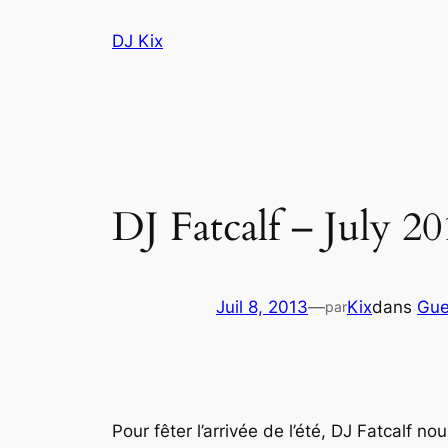
Aller
DJ Kix
au
contenu
DJ Fatcalf – July 2
Juil 8, 2013
—
Kix
dans
Gue
par
Pour fêter l’arrivée de l’été, DJ Fatcalf 