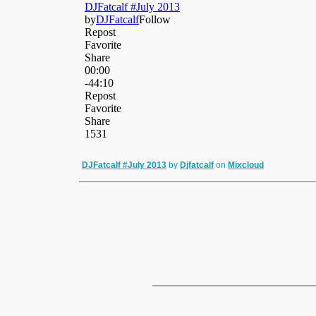
DJFatcalf #July 2013
by
Djfatcalf
on
Mixcloud