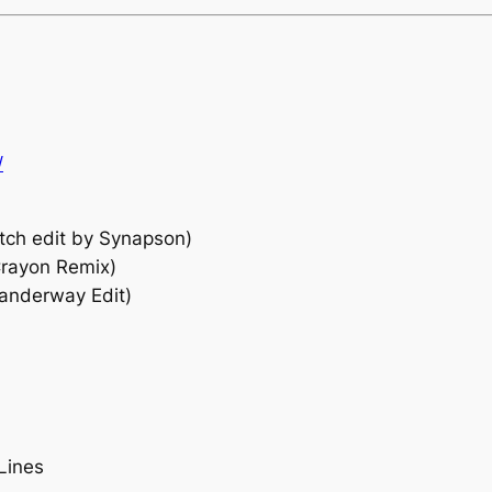
/
tch edit by Synapson)
Crayon Remix)
anderway Edit)
 Lines