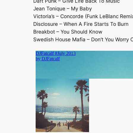
Daft Punk – Give Life Back To Music
Jean Tonique – My Baby
Victoria’s – Concorde (Funk LeBlanc Remi
Disclosure – When A Fire Starts To Burn
Breakbot – You Should Know
Swedish House Mafia – Don’t You Worry C