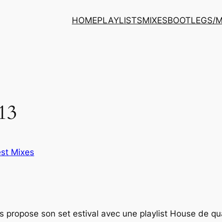
HOME
PLAYLISTS
MIXES
BOOTLEGS/
013
st Mixes
nous propose son set estival avec une playlist House de q