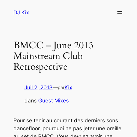
Aller
DJ Kix
au
contenu
BMCC – June 2013
Mainstream Club
Retrospective
Juil 2, 2013
—
Kix
par
dans
Guest Mixes
Pour se tenir au courant des derniers sons
dancefloor, pourquoi ne pas jeter une oreille
au set de BMCC. Vous devriez avoir une