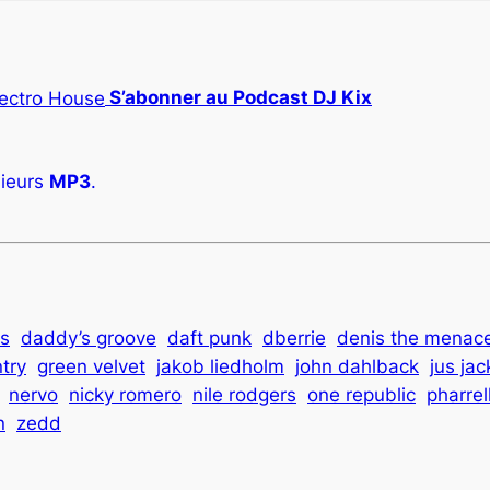
S’abonner au Podcast DJ Kix
ieurs
MP3
.
is
daddy’s groove
daft punk
dberrie
denis the menac
ntry
green velvet
jakob liedholm
john dahlback
jus jac
nervo
nicky romero
nile rodgers
one republic
pharrel
n
zedd