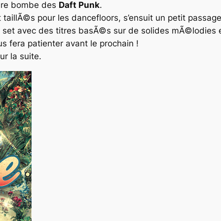
Ã¨re bombe des
Daft Punk
.
t taillÃ©s pour les dancefloors, s’ensuit un petit passag
e set avec des titres basÃ©s sur de solides mÃ©lodies e
us fera patienter avant le prochain !
r la suite.