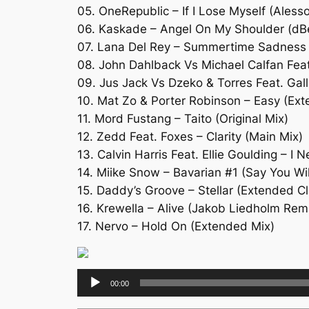
05. OneRepublic – If I Lose Myself (Aless
06. Kaskade – Angel On My Shoulder (dBe
07. Lana Del Rey – Summertime Sadness 
08. John Dahlback Vs Michael Calfan Feat
09. Jus Jack Vs Dzeko & Torres Feat. Gall
10. Mat Zo & Porter Robinson – Easy (Ex
11. Mord Fustang – Taito (Original Mix)
12. Zedd Feat. Foxes – Clarity (Main Mix)
13. Calvin Harris Feat. Ellie Goulding – 
14. Miike Snow – Bavarian #1 (Say You Wi
15. Daddy’s Groove – Stellar (Extended C
16. Krewella – Alive (Jakob Liedholm Rem
17. Nervo – Hold On (Extended Mix)
Lecteur
00:00
audio