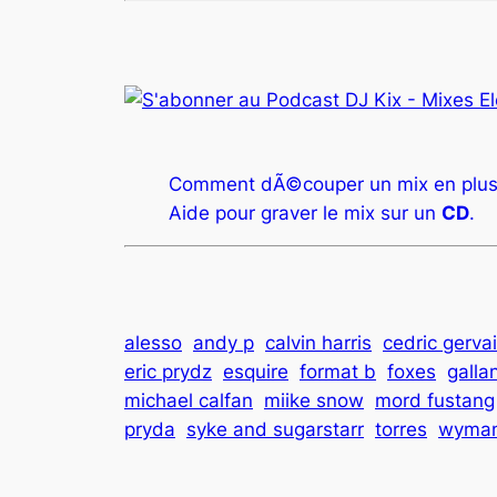
Comment dÃ©couper un mix en plus
Aide pour graver le mix sur un
CD
.
alesso
andy p
calvin harris
cedric gerva
eric prydz
esquire
format b
foxes
galla
michael calfan
miike snow
mord fustang
pryda
syke and sugarstarr
torres
wyma