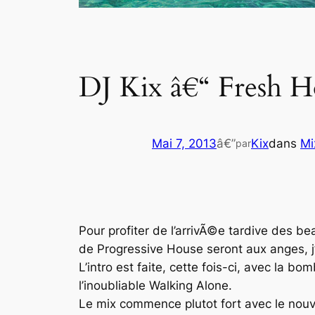
DJ Kix â€“ Fresh H
Mai 7, 2013
â€”
Kix
dans
Mi
par
Pour profiter de l’arrivÃ©e tardive des b
de
Progressive House
seront aux anges, j
L’intro est faite, cette fois-ci, avec la b
l’inoubliable
Walking Alone
.
Le mix commence plutot fort avec le no