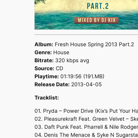
Album:
Fresh House Spring 2013 Part.2
Genre:
House
Bitrate:
320 kbps avg
Source:
CD
Playtime:
01:19:56 (191.MB)
Release Date:
2013-04-05
Tracklist:
01. Pryda – Power Drive (Kix’s Put Your H
02. Pleasurekraft Feat. Green Velvet – S
03. Daft Punk Feat. Pharrell & Nile Rodg
04. Denis The Menace & Syke N Sugarstarr