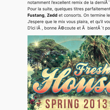
notamment l’excellent remix de la derni
Pour la suite, quelques titres parfaitemen
Fustang
,
Zedd
et consorts. On termine l
J’espere que le mix vous plaira, et qu’il vo
D’ici lÃ , bonne Ã©coute et Ã bientÃ´t pou