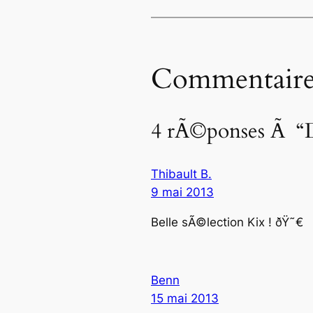
Commentaire
4 rÃ©ponses Ã “DJ
Thibault B.
9 mai 2013
Belle sÃ©lection Kix ! ðŸ˜€
Benn
15 mai 2013