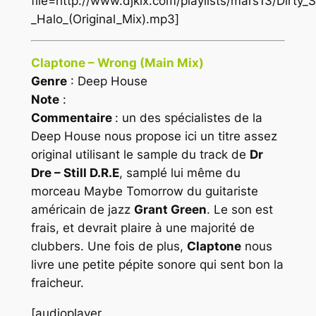
file=http://www.djkix.com/playlists/mars13/Dirt
_Halo_(Original_Mix).mp3]
Claptone – Wrong (Main Mix)
Genre
: Deep House
Note
:
Commentaire
: un des spécialistes de la
Deep House
nous propose ici un titre assez
original utilisant le sample du track de
Dr
Dre – Still D.R.E
, samplé lui même du
morceau
Maybe Tomorrow
du guitariste
américain de jazz
Grant Green
. Le son est
frais, et devrait plaire à une majorité de
clubbers. Une fois de plus,
Claptone
nous
livre une petite pépite sonore qui sent bon la
fraicheur.
[audioplayer