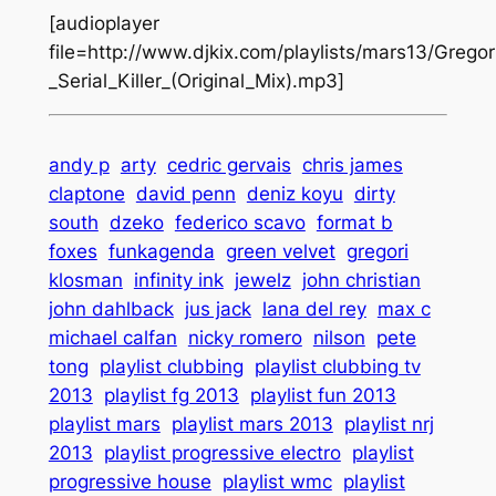
[audioplayer
file=http://www.djkix.com/playlists/mars13/Grego
_Serial_Killer_(Original_Mix).mp3]
andy p
arty
cedric gervais
chris james
claptone
david penn
deniz koyu
dirty
south
dzeko
federico scavo
format b
foxes
funkagenda
green velvet
gregori
klosman
infinity ink
jewelz
john christian
john dahlback
jus jack
lana del rey
max c
michael calfan
nicky romero
nilson
pete
tong
playlist clubbing
playlist clubbing tv
2013
playlist fg 2013
playlist fun 2013
playlist mars
playlist mars 2013
playlist nrj
2013
playlist progressive electro
playlist
progressive house
playlist wmc
playlist