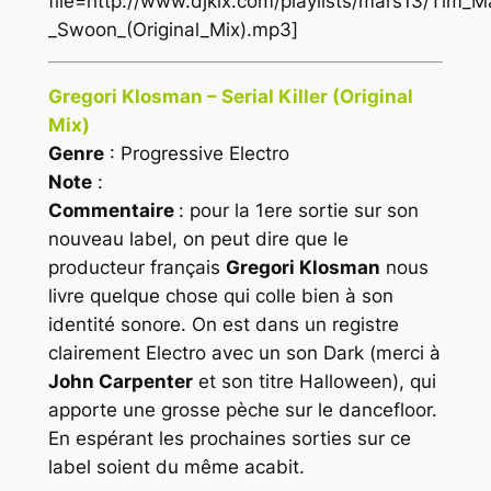
file=http://www.djkix.com/playlists/mars13/Tim_
_Swoon_(Original_Mix).mp3]
Gregori Klosman – Serial Killer (Original
Mix)
Genre
: Progressive Electro
Note
:
Commentaire
: pour la 1ere sortie sur son
nouveau label, on peut dire que le
producteur français
Gregori Klosman
nous
livre quelque chose qui colle bien à son
identité sonore. On est dans un registre
clairement
Electro
avec un son
Dark
(merci à
John Carpenter
et son titre
Halloween
), qui
apporte une grosse pèche sur le dancefloor.
En espérant les prochaines sorties sur ce
label soient du même acabit.