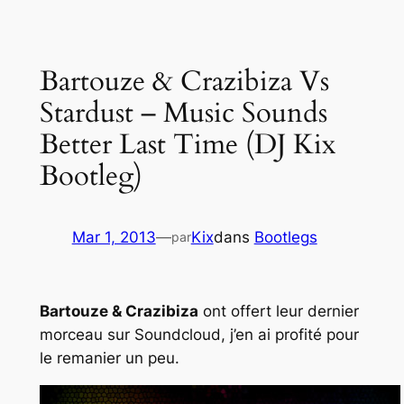
contenu
Bartouze & Crazibiza Vs
Stardust – Music Sounds
Better Last Time (DJ Kix
Bootleg)
Mar 1, 2013
—
Kix
dans
Bootlegs
par
Bartouze & Crazibiza
ont offert leur dernier
morceau sur
Soundcloud
, j’en ai profité pour
le remanier un peu.