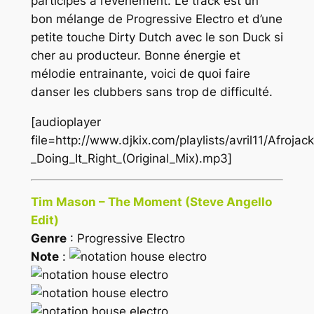
participés à l’évènement. Le track est un
bon mélange de
Progressive Electro
et d’une
petite touche
Dirty Dutch
avec le son Duck si
cher au producteur. Bonne énergie et
mélodie entrainante, voici de quoi faire
danser les clubbers sans trop de difficulté.
[audioplayer
file=http://www.djkix.com/playlists/avril11/Afrojac
_Doing_It_Right_(Original_Mix).mp3]
Tim Mason – The Moment (Steve Angello
Edit)
Genre
: Progressive Electro
Note
: