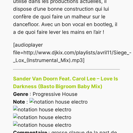
utilisé dans les productions actuelles, il
dispose d’une bonne construction qui lui
confère de quoi faire un malheur sur le
dancefloor. Avec un bon vocal en
bootleg
, il
a de quoi faire lever les mains en l’air !
[audioplayer
file=http://www.djkix.com/playlists/avril11/Siege_-
_Lox_(Instrumental_Mix).mp3]
Sander Van Doorn Feat. Carol Lee – Love Is
Darkness (Basto Bigroom Baby Mix)
Genre
: Progressive House
Note
:
Commentaire
: grosse claque de la part de