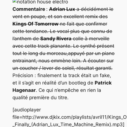
Commentaire
:
Adrian Lux
a décidément le
vent en poupe, et son excellent remix des
Kings Of Tomorrow
ne fait que confirmer
cette tendance. Le vocal plus que connu de
l’anthem de
Sandy Rivera
colle à merveille
avec cette track planante. Le synthé présent
tout le long du morceau,appuyé par un piano
entrainant, nous emmène loin. A écouter sur
un coucher / lever de soleil, résultat garanti.
Précision : finalement la track était un fake,
et il s’agit en réalité d’un bootleg de
Patrick
Hagenaar
. Ce qui n’empêche en rien la
qualité première du titre.
[audioplayer
file=http://www.djkix.com/playlists/avril11/Kings
_Finally_(Adrian_Lux_Time_Machine_Remix).mp3]