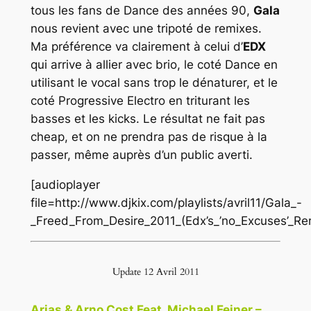
tous les fans de
Dance
des années 90,
Gala
nous revient avec une tripoté de remixes.
Ma préférence va clairement à celui d’
EDX
qui arrive à allier avec brio, le coté
Dance
en
utilisant le vocal sans trop le dénaturer, et le
coté
Progressive Electro
en triturant les
basses et les kicks. Le résultat ne fait pas
cheap, et on ne prendra pas de risque à la
passer, même auprès d’un public averti.
[audioplayer
file=http://www.djkix.com/playlists/avril11/Gala_-
_Freed_From_Desire_2011_(Edx’s_’no_Excuses’_Re
Update 12 Avril 2011
Arias & Arno Cost Feat. Michael Feiner –