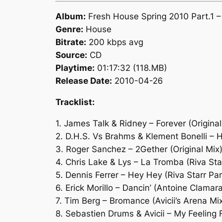
Album:
Fresh House Spring 2010 Part.1 –
Genre:
House
Bitrate:
200 kbps avg
Source:
CD
Playtime:
01:17:32 (118.MB)
Release Date:
2010-04-26
Tracklist:
1. James Talk & Ridney – Forever (Original
2. D.H.S. Vs Brahms & Klement Bonelli –
3. Roger Sanchez – 2Gether (Original Mix
4. Chris Lake & Lys – La Tromba (Riva Sta
5. Dennis Ferrer – Hey Hey (Riva Starr P
6. Erick Morillo – Dancin’ (Antoine Clamar
7. Tim Berg – Bromance (Avicii’s Arena Mi
8. Sebastien Drums & Avicii – My Feeling F