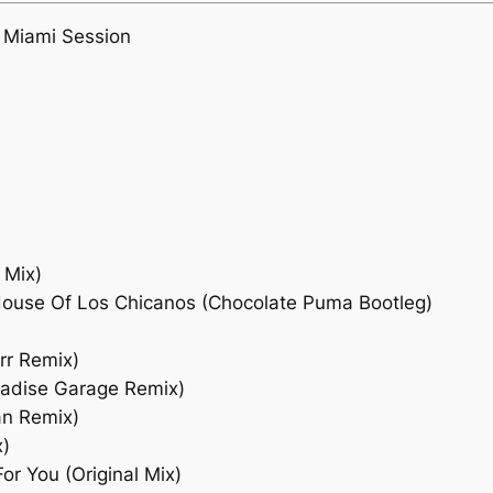
 Miami Session
 Mix)
 House Of Los Chicanos (Chocolate Puma Bootleg)
)
rr Remix)
aradise Garage Remix)
an Remix)
x)
or You (Original Mix)