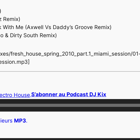
)
z Remix)
k With Me (Axwell Vs Daddy’s Groove Remix)
so & Dirty South Remix)
mixes/fresh_house_spring_2010_part.1_miami_session/01-
ession.mp3]
S’abonner au Podcast DJ Kix
ieurs
MP3
.