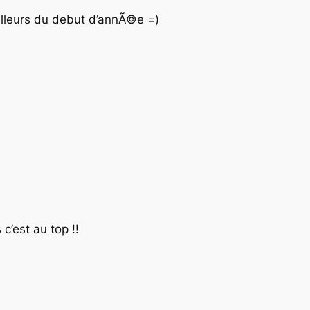
illeurs du debut d’annÃ©e =)
 c’est au top !!