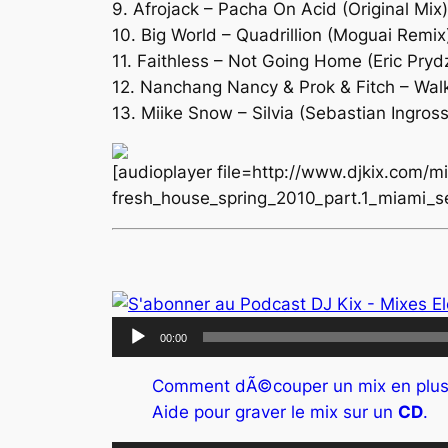
9. Afrojack – Pacha On Acid (Original Mix)
10. Big World – Quadrillion (Moguai Remix
11. Faithless – Not Going Home (Eric Pryd
12. Nanchang Nancy & Prok & Fitch – Wal
13. Miike Snow – Silvia (Sebastian Ingros
[audioplayer file=http://www.djkix.com/
fresh_house_spring_2010_part.1_miami_s
Lecteur
00:00
audio
Comment dÃ©couper un mix en plus
Aide pour graver le mix sur un
CD
.