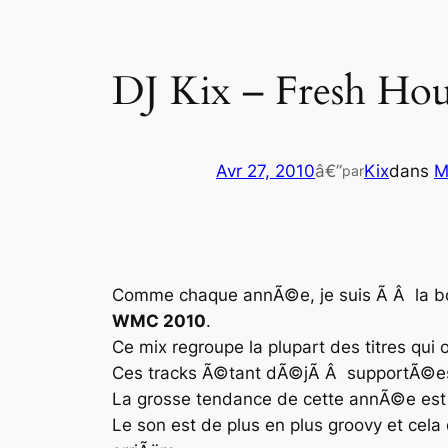
DJ Kix – Fresh Hou
Avr 27, 2010
â€”
Kix
dans
M
par
Comme chaque annÃ©e, je suis Ã Â la bou
WMC 2010
.
Ce mix regroupe la plupart des titres qu
Ces tracks Ã©tant dÃ©jÃ Â supportÃ©es 
La grosse tendance de cette annÃ©e est 
Le son est de plus en plus groovy et cela