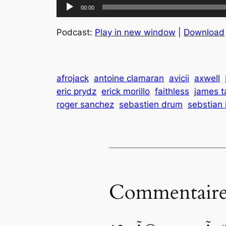
Lecteur
00:00
audio
Podcast:
Play in new window
|
Download
afrojack
antoine clamaran
avicii
axwell
eric prydz
erick morillo
faithless
james t
roger sanchez
sebastien drum
sebstian 
Commentaire