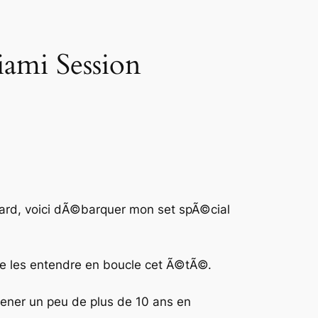
iami Session
tard, voici dÃ©barquer mon set spÃ©cial
 les entendre en boucle cet Ã©tÃ©.
amener un peu de plus de 10 ans en