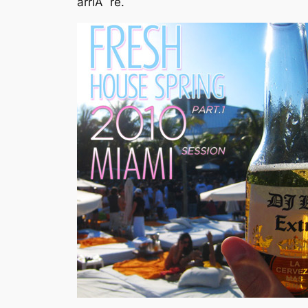
arriÃ¨re.