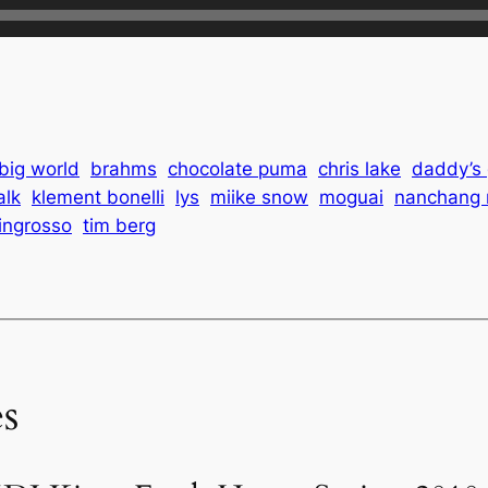
big world
brahms
chocolate puma
chris lake
daddy’s
alk
klement bonelli
lys
miike snow
moguai
nanchang 
ingrosso
tim berg
s