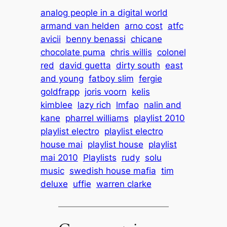
analog people in a digital world
armand van helden
arno cost
atfc
avicii
benny benassi
chicane
chocolate puma
chris willis
colonel
red
david guetta
dirty south
east
and young
fatboy slim
fergie
goldfrapp
joris voorn
kelis
kimblee
lazy rich
lmfao
nalin and
kane
pharrel williams
playlist 2010
playlist electro
playlist electro
house mai
playlist house
playlist
mai 2010
Playlists
rudy
solu
music
swedish house mafia
tim
deluxe
uffie
warren clarke