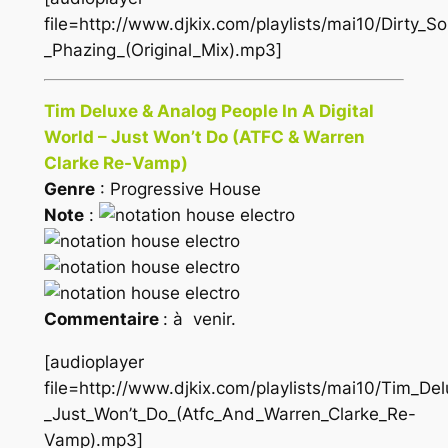
file=http://www.djkix.com/playlists/mai10/Dirty_
_Phazing_(Original_Mix).mp3]
Tim Deluxe & Analog People In A Digital
World – Just Won’t Do (ATFC & Warren
Clarke Re-Vamp)
Genre
: Progressive House
Note
:
Commentaire
: à venir.
[audioplayer
file=http://www.djkix.com/playlists/mai10/Tim_D
_Just_Won’t_Do_(Atfc_And_Warren_Clarke_Re-
Vamp).mp3]