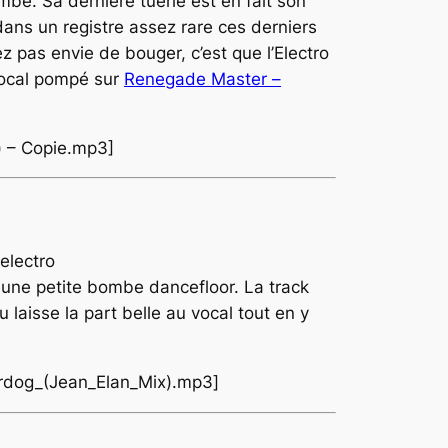
be. Sa derniere tuerie est en fait son
 dans un registre assez rare ces derniers
ez pas envie de bouger, c’est que l’
Electro
 vocal pompé sur
Renegade Master –
) – Copie.mp3]
i une petite bombe dancefloor. La track
 laisse la part belle au vocal tout en y
erdog_(Jean_Elan_Mix).mp3]