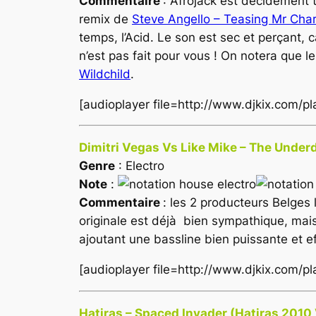
Commentaire
: Afrojack est decidement 
remix de
Steve Angello – Teasing Mr Char
temps, l’Acid. Le son est sec et perçant, c
n’est pas fait pour vous ! On notera que 
Wildchild
.
[audioplayer file=http://www.djkix.com/p
Dimitri Vegas Vs Like Mike – The Under
Genre
: Electro
Note
:
Commentaire
: les 2 producteurs Belges
originale est déjà bien sympathique, mai
ajoutant une bassline bien puissante et ef
[audioplayer file=http://www.djkix.com/
Hatiras – Spaced Invader (Hatiras 2010