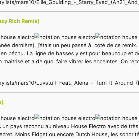
playlists/mars10/Ellie_Goulding_-_Starry_Eyed_(An21_A
Lazy Rich Remix)
’année dernière), j’étais un peu passé à coté de ce remix.
bien péchu. La ligne de basses y est pour beaucoup et d
maitrisé et a de quoi faire vibrer les enceintes. On reco
laylists/mars10/Luvstuff_Feat._Alena_-_Turn_It_Around
x)
s un pays reconnu au niveau House Electro avec de très 
secret. Moins Fidget ou encore Dutch House, les sonorit