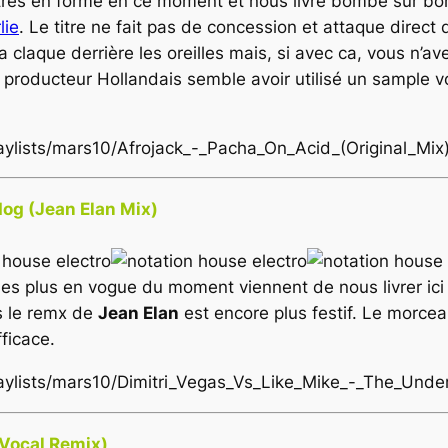
très en forme en ce moment et nous livre bombe sur bom
lie
. Le titre ne fait pas de concession et attaque direct
a claque derrière les oreilles mais, si avec ca, vous n’av
le producteur Hollandais semble avoir utilisé un sample
laylists/mars10/Afrojack_-_Pacha_On_Acid_(Original_Mix
dog (Jean Elan Mix)
 les plus en vogue du moment viennent de nous livrer ic
s le remx de
Jean Elan
est encore plus festif. Le morceau
ficace.
playlists/mars10/Dimitri_Vegas_Vs_Like_Mike_-_The_Und
 Vocal Remix)