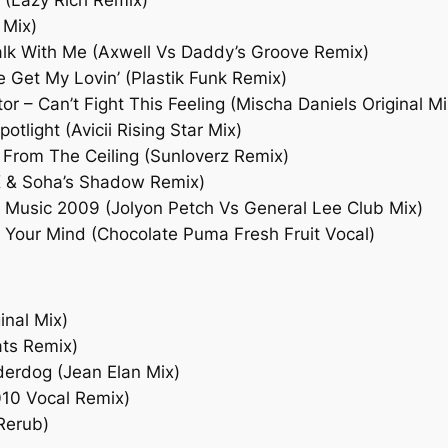
d (Lazy Rich Remix)
 Mix)
lk With Me (Axwell Vs Daddy’s Groove Remix)
Get My Lovin’ (Plastik Funk Remix)
tor – Can’t Fight This Feeling (Mischa Daniels Original Mi
tlight (Avicii Rising Star Mix)
From The Ceiling (Sunloverz Remix)
K & Soha’s Shadow Remix)
 Music 2009 (Jolyon Petch Vs General Lee Club Mix)
 Your Mind (Chocolate Puma Fresh Fruit Vocal)
inal Mix)
ats Remix)
derdog (Jean Elan Mix)
010 Vocal Remix)
Rerub)