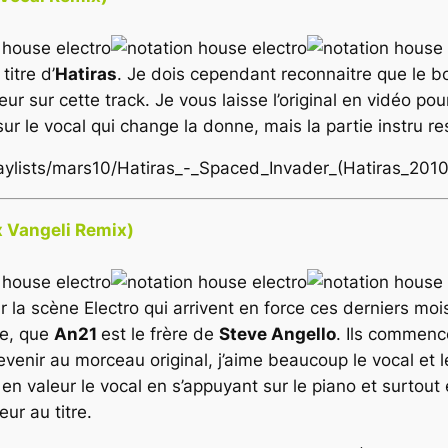
titre d’
Hatiras
. Je dois cependant reconnaitre que le b
ur sur cette track. Je vous laisse l’original en vidéo po
r le vocal qui change la donne, mais la partie instru res
playlists/mars10/Hatiras_-_Spaced_Invader_(Hatiras_20
x Vangeli Remix)
ur la scène Electro qui arrivent en force ces derniers mo
ire, que
An21
est le frère de
Steve Angello
. Ils commen
evenir au morceau original, j’aime beaucoup le vocal et le
 en valeur le vocal en s’appuyant sur le piano et surtou
ur au titre.