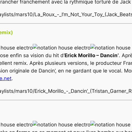
trancher franchement avec la rythmique torturé de Jack
playlists/mars10/La_Roux_-_I’m_Not_Your_Toy_(Jack_Bea
Remix)
se enfin sa vision du hit d’
Erick Morillo – Dancin’
. Apr
ellent remix. Après plusieurs versions, le producteur Fr
ion originale de Dancin’, en ne gardant que le vocal. M
e.net
.
aylists/mars10/Erick_Morillo_-_Dancin’_(Tristan_Garner