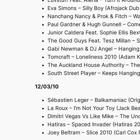
Luvstuff Feat. Alena – Turn It Aroun
Eva Simons – Silly Boy (Afrojack Dub
Nanchang Nancy & Prok & Fitch – Wa
Paul Gardner & Hugh Gunnell – Come 
Junior Caldera Feat. Sophie Ellis Bex
The Good Guys Feat. Tesz Millan – Spo
Gabi Newman & DJ Angel – Hanging 
Tomcraft – Loneliness 2010 (Adam 
The Auckland House Authority – The
South Street Player – Keeps Hanging
12/03/10
Sébastien Leger – Balkamaniac (Orig
La Roux – I’m Not Your Toy (Jack Be
Dimitri Vegas Vs Like Mike – The Un
Hatiras – Spaced Invader (Hatiras 2
Joey Beltram – Slice 2010 (Carl Cox 