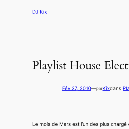
Aller
DJ Kix
au
contenu
Playlist House Elec
Fév 27, 2010
—
Kix
dans
Pla
par
Le mois de Mars est l’un des plus charg