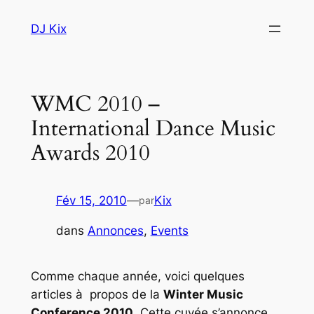
Aller
DJ Kix
au
contenu
WMC 2010 –
International Dance Music
Awards 2010
Fév 15, 2010
—
Kix
par
dans
Annonces
, 
Events
Comme chaque année, voici quelques
articles à propos de la
Winter Music
Conference 2010
. Cette cuvée s’annonce