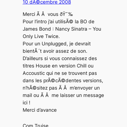
10 dÃ©cembre 2008
Merci Ã Â vous ðŸ˜‰
Pour l’intro j’ai utilisÃ© la BO de
James Bond : Nancy Sinatra – You
Only Live Twice.
Pour un Unplugged, je devrait
bientÃ´t avoir assez de son.
D’ailleurs si vous connaissez des
titres House en version Chill ou
Accoustic qui ne se trouvent pas
dans les prÃ©cÃ©dentes versions,
n’hÃ©sitez pas Ã Â m’envoyer un
mail ou Ã Â me laisser un message
ici !
Merci d’avance
Com Truise