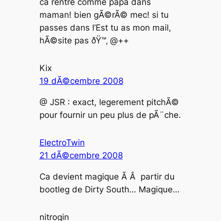
ca rentre comme papa dans
maman! bien gÃ©rÃ© mec! si tu
passes dans l’Est tu as mon mail,
hÃ©site pas ðŸ™‚ @++
Kix
19 dÃ©cembre 2008
@ JSR : exact, legerement pitchÃ©
pour fournir un peu plus de pÃ¨che.
ElectroTwin
21 dÃ©cembre 2008
Ca devient magique Ã Â partir du
bootleg de Dirty South… Magique…
nitrogin