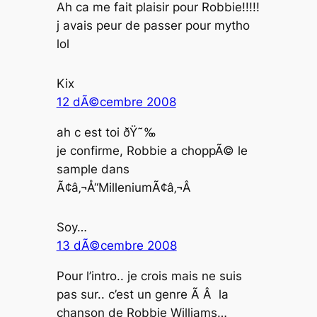
Ah ca me fait plaisir pour Robbie!!!!!
j avais peur de passer pour mytho
lol
Kix
12 dÃ©cembre 2008
ah c est toi ðŸ˜‰
je confirme, Robbie a choppÃ© le
sample dans
Ã¢â‚¬Å“MilleniumÃ¢â‚¬Â
Soy…
13 dÃ©cembre 2008
Pour l’intro.. je crois mais ne suis
pas sur.. c’est un genre Ã Â la
chanson de Robbie Williams…