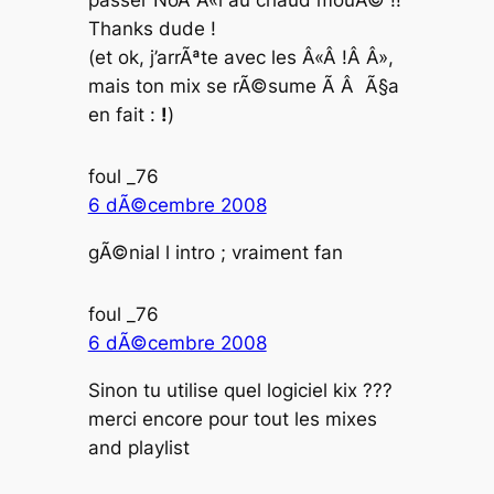
Thanks dude !
(et ok, j’arrÃªte avec les Â«Â !Â Â»,
mais ton mix se rÃ©sume Ã Â Ã§a
en fait :
!
)
foul _76
6 dÃ©cembre 2008
gÃ©nial l intro ; vraiment fan
foul _76
6 dÃ©cembre 2008
Sinon tu utilise quel logiciel kix ???
merci encore pour tout les mixes
and playlist