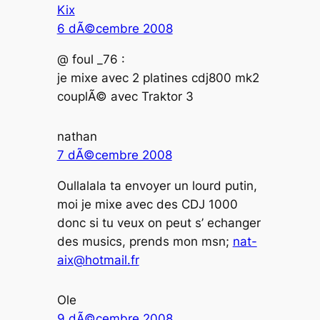
Kix
6 dÃ©cembre 2008
@ foul _76 :
je mixe avec 2 platines cdj800 mk2
couplÃ© avec Traktor 3
nathan
7 dÃ©cembre 2008
Oullalala ta envoyer un lourd putin,
moi je mixe avec des CDJ 1000
donc si tu veux on peut s’ echanger
des musics, prends mon msn;
nat-
aix@hotmail.fr
Ole
9 dÃ©cembre 2008