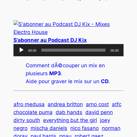
S’abonner au Podcast DJ Kix
Lecteur
00:00
00:00
audio
Comment dÃ©couper un mix en
plusieurs
MP3
.
Aide pour graver le mix sur un
CD
.
afro medusa
andrea britton
arno cost
atfc
chocolate puma
dab hands
david penn
dirty south
everything but the girl
joey
negro
mischa daniels
nico fasano
norman
doray
paul harris
pnau
robert gaez