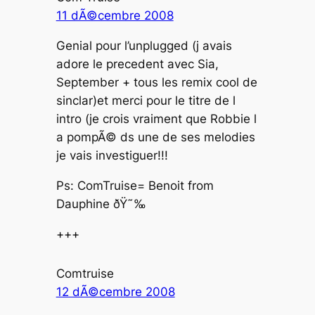
11 dÃ©cembre 2008
Genial pour l’unplugged (j avais
adore le precedent avec Sia,
September + tous les remix cool de
sinclar)et merci pour le titre de l
intro (je crois vraiment que Robbie l
a pompÃ© ds une de ses melodies
je vais investiguer!!!
Ps: ComTruise= Benoit from
Dauphine ðŸ˜‰
+++
Comtruise
12 dÃ©cembre 2008