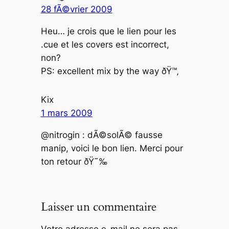
28 fÃ©vrier 2009
Heu… je crois que le lien pour les
.cue et les covers est incorrect,
non?
PS: excellent mix by the way ðŸ™‚
Kix
1 mars 2009
@nitrogin : dÃ©solÃ© fausse
manip, voici le bon lien. Merci pour
ton retour ðŸ˜‰
Laisser un commentaire