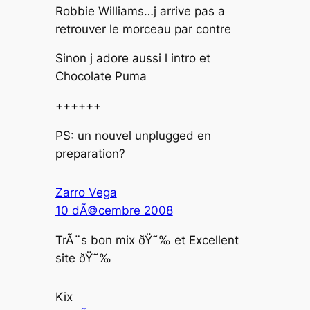
Robbie Williams…j arrive pas a
retrouver le morceau par contre
Sinon j adore aussi l intro et
Chocolate Puma
++++++
PS: un nouvel unplugged en
preparation?
Zarro Vega
10 dÃ©cembre 2008
TrÃ¨s bon mix ðŸ˜‰ et Excellent
site ðŸ˜‰
Kix