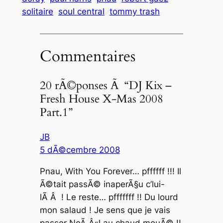
solitaire
soul central
tommy trash
Commentaires
20 rÃ©ponses Ã “DJ Kix –
Fresh House X-Mas 2008
Part.1”
JB
5 dÃ©cembre 2008
Pnau, With You Forever… pffffff !!! Il
Ã©tait passÃ© inaperÃ§u c’lui-
lÃ Â ! Le reste… pfffffff !! Du lourd
mon salaud ! Je sens que je vais
passer NoÃ Â«l au chaud mouÃ© !!