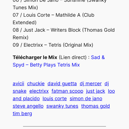
06 / Simon De Jano – Sunshine (Swanky
Tunes Mix)
07 / Louis Corte – Mathilde A (Club
Extended)
08 / Just Jack – Writers Block (Thomas Gold
Remix)
09 / Electrixx – Tetris (Original Mix)
Télécharger le Mix
(Lien direct) :
Sad &
Spyd – Betty Plays Tetris Mix
avicii
chuckie
david guetta
dj mercer
dj
snake
electrixx
fatman scoop
just jack
loo
and placido
louis corte
simon de jano
steve angello
swanky tunes
thomas gold
tim berg