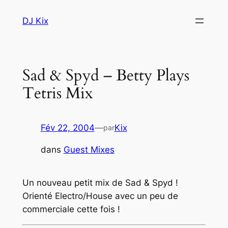
Aller
DJ Kix
au
contenu
Sad & Spyd – Betty Plays
Tetris Mix
Fév 22, 2004
—
Kix
par
dans
Guest Mixes
Un nouveau petit mix de Sad & Spyd !
Orienté Electro/House avec un peu de
commerciale cette fois !