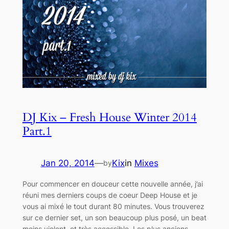
DJ Kix – Fresh House Winter 2014
Part.1
Jan 20, 2014
—
Kix
in
Mixes
by
Pour commencer en douceur cette nouvelle année, j’ai
réuni mes derniers coups de coeur Deep House et je
vous ai mixé le tout durant 80 minutes. Vous trouverez
sur ce dernier set, un son beaucoup plus posé, un beat
moins violent, et très accessible. Les plus anciens