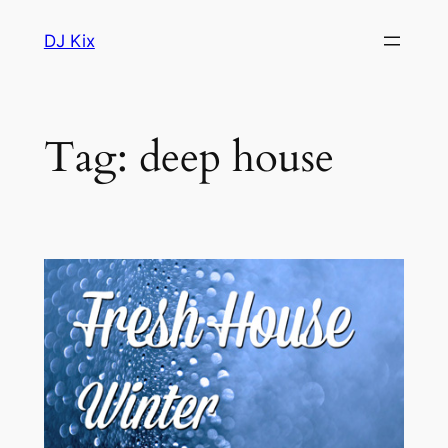
Skip
DJ Kix
to
content
Tag:
deep house