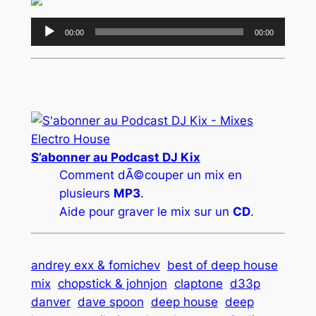
Lecteur
00:00
00:00
audio
S’abonner au Podcast DJ Kix
Comment dÃ©couper un mix en
plusieurs
MP3
.
Aide pour graver le mix sur un
CD
.
andrey exx & fomichev
best of deep house
mix
chopstick & johnjon
claptone
d33p
danver
dave spoon
deep house
deep