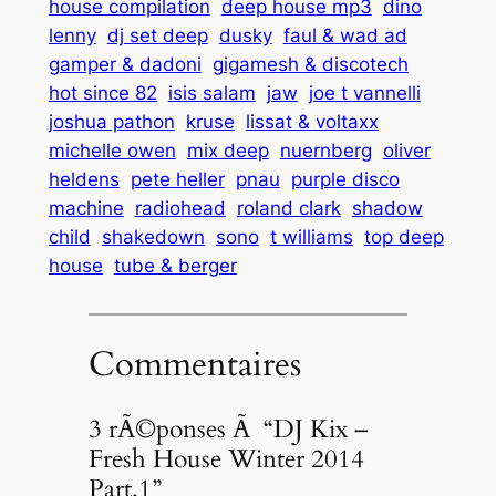
house compilation
deep house mp3
dino
lenny
dj set deep
dusky
faul & wad ad
gamper & dadoni
gigamesh & discotech
hot since 82
isis salam
jaw
joe t vannelli
joshua pathon
kruse
lissat & voltaxx
michelle owen
mix deep
nuernberg
oliver
heldens
pete heller
pnau
purple disco
machine
radiohead
roland clark
shadow
child
shakedown
sono
t williams
top deep
house
tube & berger
Commentaires
3 rÃ©ponses Ã “DJ Kix –
Fresh House Winter 2014
Part.1”