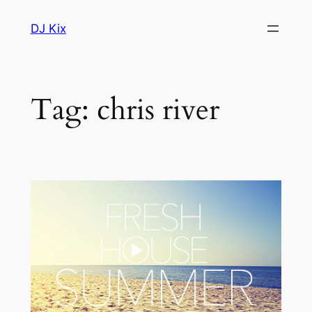
Skip
DJ Kix
to
content
Tag:
chris river