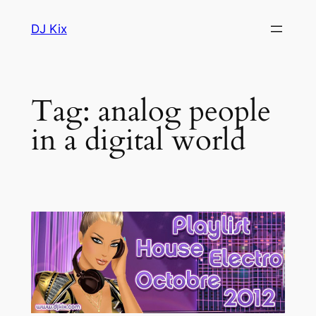
Skip
DJ Kix
to
content
Tag:
analog people
in a digital world