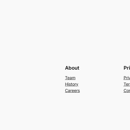
About
Pr
Team
Pri
History
Ter
Careers
Con