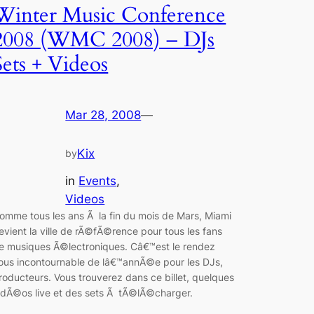
Winter Music Conference
2008 (WMC 2008) – DJs
Sets + Videos
Mar 28, 2008
—
Kix
by
in
Events
, 
Videos
omme tous les ans Ã la fin du mois de Mars, Miami
evient la ville de rÃ©fÃ©rence pour tous les fans
e musiques Ã©lectroniques. Câ€™est le rendez
ous incontournable de lâ€™annÃ©e pour les DJs,
roducteurs. Vous trouverez dans ce billet, quelques
idÃ©os live et des sets Ã tÃ©lÃ©charger.