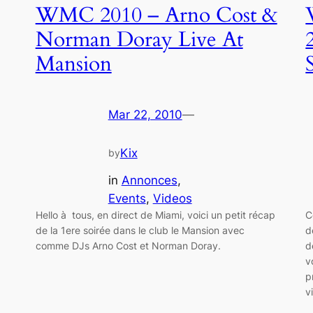
WMC 2010 – Arno Cost &
Norman Doray Live At
Mansion
Mar 22, 2010
—
Kix
by
in
Annonces
, 
Events
, 
Videos
Hello à tous, en direct de Miami, voici un petit récap
C
de la 1ere soirée dans le club le Mansion avec
d
comme DJs Arno Cost et Norman Doray.
d
v
p
v