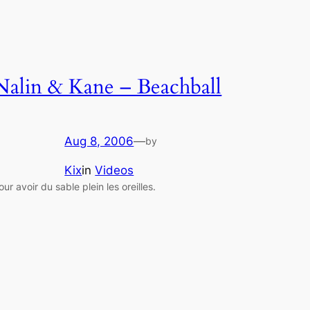
Nalin & Kane – Beachball
Aug 8, 2006
—
by
Kix
in
Videos
our avoir du sable plein les oreilles.