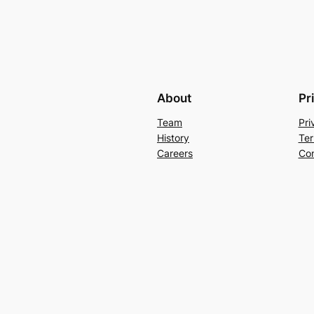
About
Pr
Team
Pri
History
Ter
Careers
Con