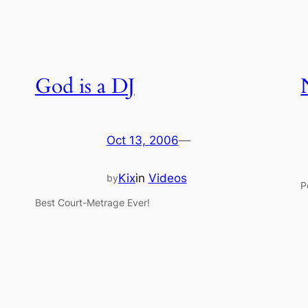
God is a DJ
Oct 13, 2006
—
Kix
in
Videos
by
P
Best Court-Metrage Ever!