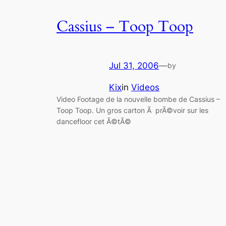
Cassius – Toop Toop
Jul 31, 2006
—
by
Kix
in
Videos
Video Footage de la nouvelle bombe de Cassius –
Toop Toop. Un gros carton Ã prÃ©voir sur les
dancefloor cet Ã©tÃ©