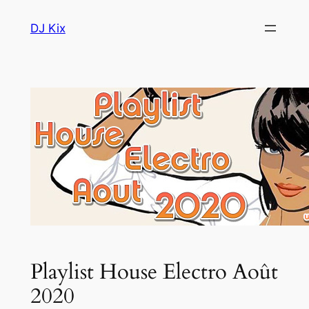
Aller
DJ Kix
au
contenu
Playlist House Electro Août
2020