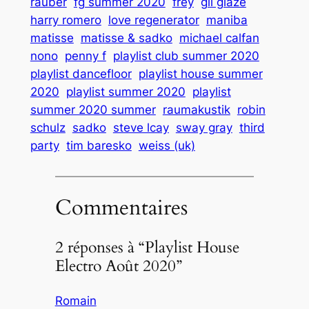
rauber
fg summer 2020
frey
gil glaze
harry romero
love regenerator
maniba
matisse
matisse & sadko
michael calfan
nono
penny f
playlist club summer 2020
playlist dancefloor
playlist house summer
2020
playlist summer 2020
playlist
summer 2020 summer
raumakustik
robin
schulz
sadko
steve lcay
sway gray
third
party
tim baresko
weiss (uk)
Commentaires
2 réponses à “Playlist House
Electro Août 2020”
Romain