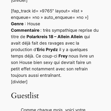
[divider]
[fap_track id= »9765″ layout= »list »
enqueue= »no » auto_enqueue= »no »]
Genre
: House
Commentaire
: très sympathique reprise du
titre de
Polarkreis 18 – Allein Allein
qui
avait déjà fait des ravages avec la
production d’
Eric Prydz
il y a quelques
temps déjà. Ce coup-ci
Frey
nous livre un
son
House
bien sexy qui devrait faire un
petit effet notamment avec son refrain
toujours aussi entraînant.
[divider]
Guestlist
Comme chaque mois, voici votre