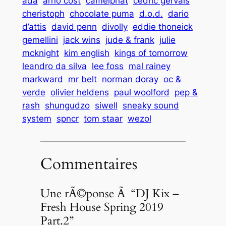
ada
arno cost
camelphat
cedric gervais
cheristoph
chocolate puma
d.o.d.
dario
d’attis
david penn
divolly
eddie thoneick
gemellini
jack wins
jude & frank
julie
mcknight
kim english
kings of tomorrow
leandro da silva
lee foss
mal rainey
markward
mr belt
norman doray
oc &
verde
olivier heldens
paul woolford
pep &
rash
shungudzo
siwell
sneaky sound
system
spncr
tom staar
wezol
Commentaires
Une rÃ©ponse Ã “DJ Kix –
Fresh House Spring 2019
Part.2”