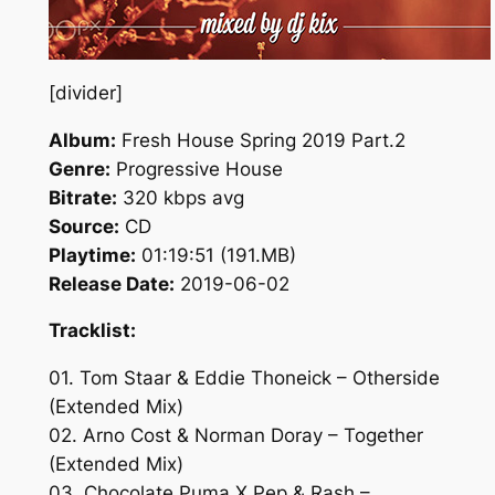
[divider]
Album:
Fresh House Spring 2019 Part.2
Genre:
Progressive House
Bitrate:
320 kbps avg
Source:
CD
Playtime:
01:19:51 (191.MB)
Release Date:
2019-06-02
Tracklist:
01. Tom Staar & Eddie Thoneick – Otherside
(Extended Mix)
02. Arno Cost & Norman Doray – Together
(Extended Mix)
03. Chocolate Puma X Pep & Rash –