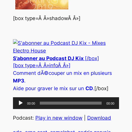
[box type=Â Â»shadowÂ Â»]
S’abonner au Podcast DJ Kix
[/box]
[box type=Â Â»infoÂ Â»]
Comment dÃ©couper un mix en plusieurs
MP3
.
Aide pour graver le mix sur un
CD
.
[/box]
Lecteur
00:00
00:00
audio
Podcast:
Play in new window
|
Download