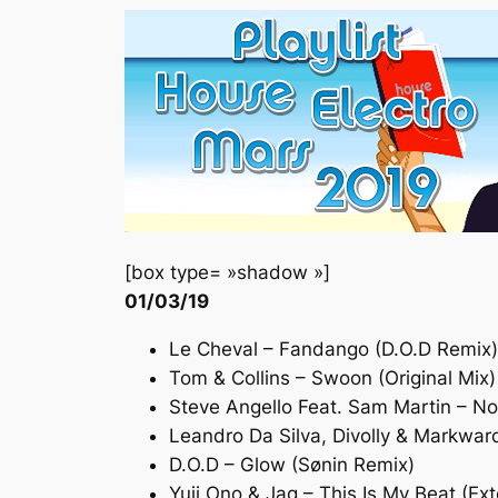
[box type= »shadow »]
01/03/19
Le Cheval – Fandango (D.O.D Remix)
Tom & Collins – Swoon (Original Mix)
Steve Angello Feat. Sam Martin – N
Leandro Da Silva, Divolly & Markwar
D.O.D – Glow (Sønin Remix)
Yuji Ono & Jag – This Is My Beat (Ex