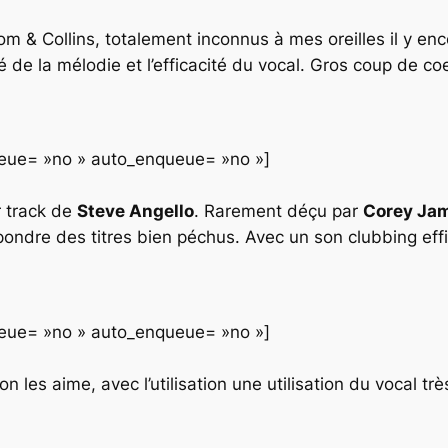
om & Collins, totalement inconnus à mes oreilles il y en
té de la mélodie et l’efficacité du vocal. Gros coup de c
queue= »no » auto_enqueue= »no »]
r track de
Steve Angello
. Rarement déçu par
Corey Jam
pondre des titres bien péchus. Avec un son clubbing effi
queue= »no » auto_enqueue= »no »]
on les aime, avec l’utilisation une utilisation du vocal t