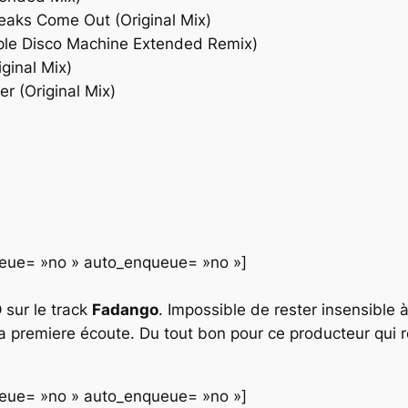
eaks Come Out (Original Mix)
rple Disco Machine Extended Remix)
ginal Mix)
r (Original Mix)
queue= »no » auto_enqueue= »no »]
D
sur le track
Fadango
. Impossible de rester insensible 
la premiere écoute. Du tout bon pour ce producteur qui r
queue= »no » auto_enqueue= »no »]