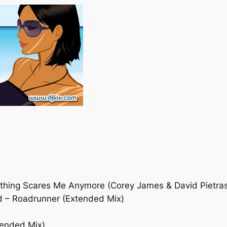
othing Scares Me Anymore (Corey James & David Pietra
d – Roadrunner (Extended Mix)
tended Mix)