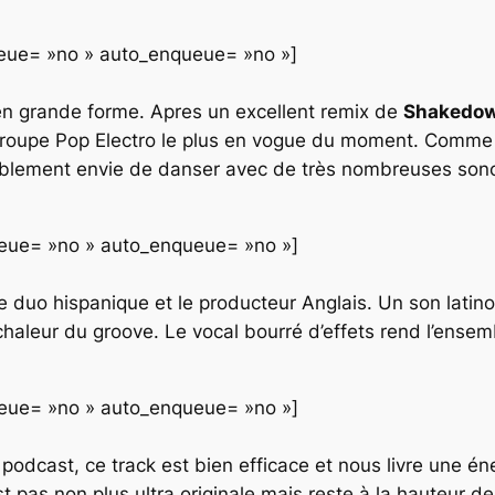
queue= »no » auto_enqueue= »no »]
n grande forme. Apres un excellent remix de
Shakedo
 groupe
Pop Electro
le plus en vogue du moment. Comme à
ablement envie de danser avec de très nombreuses son
queue= »no » auto_enqueue= »no »]
 le duo hispanique et le producteur
Anglais
. Un son latino
haleur du groove. Le vocal bourré d’effets rend l’ensembl
queue= »no » auto_enqueue= »no »]
 podcast, ce track est bien efficace et nous livre une é
t pas non plus ultra originale mais reste à la hauteur de