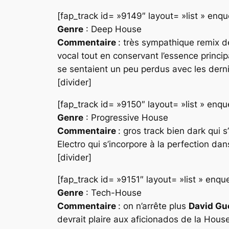
[fap_track id= »9149″ layout= »list » en
Genre
: Deep House
Commentaire
: très sympathique remix d
vocal tout en conservant l’essence principal
se sentaient un peu perdus avec les derni
[divider]
[fap_track id= »9150″ layout= »list » en
Genre
: Progressive House
Commentaire
: gros track bien dark qui 
Electro
qui s’incorpore à la perfection dan
[divider]
[fap_track id= »9151″ layout= »list » en
Genre
: Tech-House
Commentaire
: on n’arrête plus
David Gu
devrait plaire aux aficionados de la
Hous