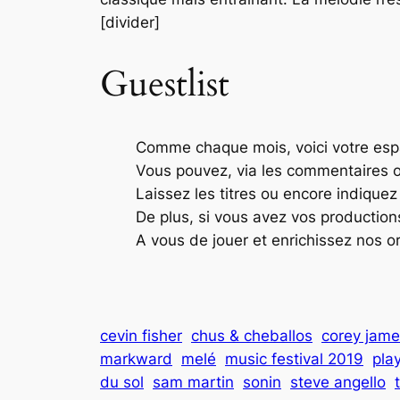
[divider]
Guestlist
Comme chaque mois, voici votre espac
Vous pouvez, via les commentaires o
Laissez les titres ou encore indiquez
De plus, si vous avez vos productions
A vous de jouer et enrichissez nos ore
cevin fisher
chus & cheballos
corey jam
markward
melé
music festival 2019
pla
du sol
sam martin
sonin
steve angello