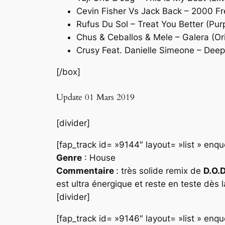
Cevin Fisher Vs Jack Back – 2000 Fr
Rufus Du Sol – Treat You Better (Pu
Chus & Ceballos & Mele – Galera (Ori
Crusy Feat. Danielle Simeone – Deepe
[/box]
Update 01 Mars 2019
[divider]
[fap_track id= »9144″ layout= »list » en
Genre
: House
Commentaire
: très solide remix de
D.O.
est ultra énergique et reste en teste dès 
[divider]
[fap_track id= »9146″ layout= »list » en