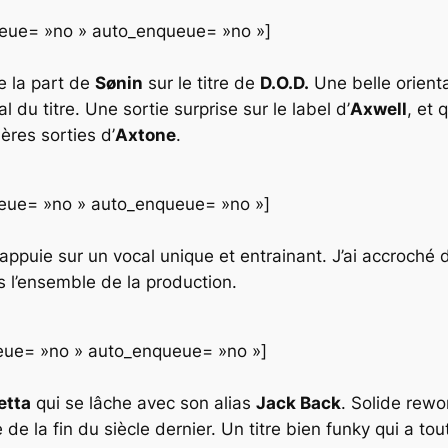
queue= »no » auto_enqueue= »no »]
e la part de
Sønin
sur le titre de
D.O.D.
Une belle orient
 du titre. Une sortie surprise sur le label d’
Axwell
, et 
ères sorties d’
Axtone
.
queue= »no » auto_enqueue= »no »]
s’appuie sur un vocal unique et entrainant. J’ai accroché
s l’ensemble de la production.
queue= »no » auto_enqueue= »no »]
etta
qui se lâche avec son alias
Jack Back
. Solide rewo
e
de la fin du siècle dernier. Un titre bien funky qui a tou