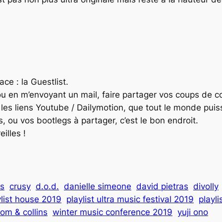
e : la Guestlist.
u en m’envoyant un mail, faire partager vos coups de c
 les liens Youtube / Dailymotion, que tout le monde puiss
, ou vos bootlegs à partager, c’est le bon endroit.
illes !
es
crusy
d.o.d.
danielle simeone
david pietras
divolly
ylist house 2019
playlist ultra music festival 2019
playl
tom & collins
winter music conference 2019
yuji ono