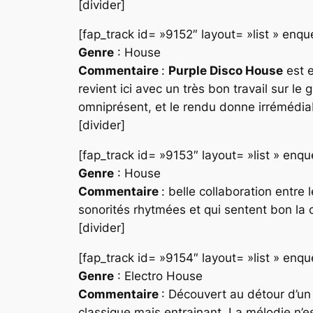
[divider]
[fap_track id= »9152″ layout= »list » en
Genre
: House
Commentaire
:
Purple Disco House
est e
revient ici avec un très bon travail sur le
omniprésent, et le rendu donne irrémédi
[divider]
[fap_track id= »9153″ layout= »list » en
Genre
: House
Commentaire
: belle collaboration entre
sonorités rhytmées et qui sentent bon la c
[divider]
[fap_track id= »9154″ layout= »list » en
Genre
: Electro House
Commentaire
: Découvert au détour d’un
classique mais entrainant. La mélodie n’es