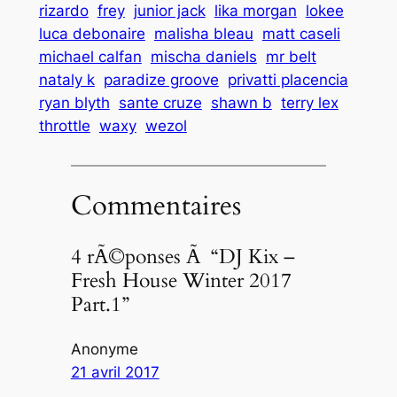
rizardo
frey
junior jack
lika morgan
lokee
luca debonaire
malisha bleau
matt caseli
michael calfan
mischa daniels
mr belt
nataly k
paradize groove
privatti placencia
ryan blyth
sante cruze
shawn b
terry lex
throttle
waxy
wezol
Commentaires
4 rÃ©ponses Ã “DJ Kix –
Fresh House Winter 2017
Part.1”
Anonyme
21 avril 2017