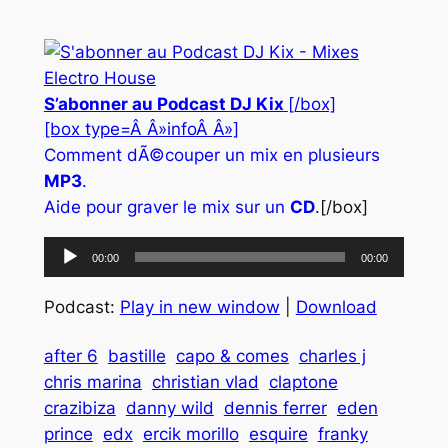
S’abonner au Podcast DJ Kix
[/box]
[box type=Â Â»infoÂ Â»]
Comment dÃ©couper un mix en plusieurs
MP3
.
Aide pour graver le mix sur un
CD
.
[/box]
Lecteur
00:00
00:00
audio
Podcast:
Play in new window
|
Download
after 6
bastille
capo & comes
charles j
chris marina
christian vlad
claptone
crazibiza
danny wild
dennis ferrer
eden
prince
edx
ercik morillo
esquire
franky