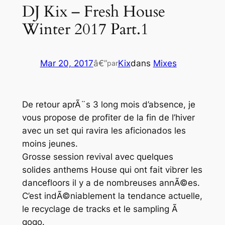
DJ Kix – Fresh House
Winter 2017 Part.1
Mar 20, 2017
â€”
Kix
dans
Mixes
par
De retour aprÃ¨s 3 long mois d’absence, je
vous propose de profiter de la fin de l’hiver
avec un set qui ravira les aficionados les
moins jeunes.
Grosse session revival avec quelques
solides anthems
House
qui ont fait vibrer les
dancefloors il y a de nombreuses annÃ©es.
C’est indÃ©niablement la tendance actuelle,
le recyclage de tracks et le sampling Ã
gogo.