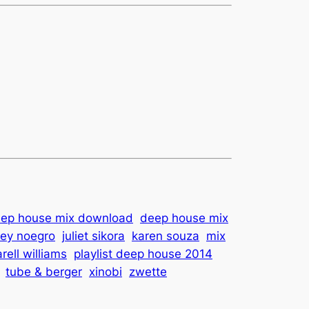
flèches
haut/bas
pour
augmenter
ou
diminuer
le
volume.
ep house mix download
deep house mix
oey noegro
juliet sikora
karen souza
mix
rell williams
playlist deep house 2014
tube & berger
xinobi
zwette