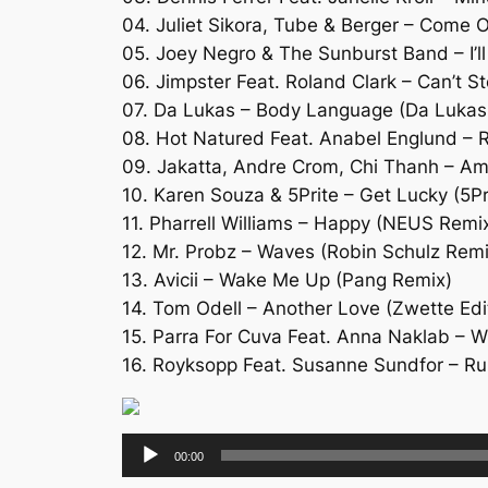
04. Juliet Sikora, Tube & Berger – Come On
05. Joey Negro & The Sunburst Band – I’l
06. Jimpster Feat. Roland Clark – Can’t S
07. Da Lukas – Body Language (Da Luka
08. Hot Natured Feat. Anabel Englund – R
09. Jakatta, Andre Crom, Chi Thanh – A
10. Karen Souza & 5Prite – Get Lucky (5Pr
11. Pharrell Williams – Happy (NEUS Remi
12. Mr. Probz – Waves (Robin Schulz Remi
13. Avicii – Wake Me Up (Pang Remix)
14. Tom Odell – Another Love (Zwette Edi
15. Parra For Cuva Feat. Anna Naklab – W
16. Royksopp Feat. Susanne Sundfor – R
Lecteur
00:00
audio