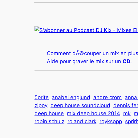
Comment dÃ©couper un mix en plus
Aide pour graver le mix sur un
CD
.
5prite
anabel englund
andre crom
anna
zippy
deep house soundcloud
dennis fer
deep house
mix deep house 2014
mk
m
robin schulz
roland clark
royksopp
sprir