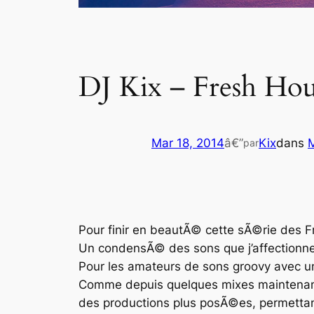
DJ Kix – Fresh Hou
Mar 18, 2014
â€”
Kix
dans
par
Pour finir en beautÃ© cette sÃ©rie des
F
Un condensÃ© des sons que j’affectionne 
Pour les amateurs de sons groovy avec un
Comme depuis quelques mixes maintenant, 
des productions plus posÃ©es, permetta