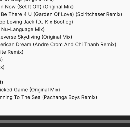
 Now (Set It Off) (Original Mix)
l Be There 4 U (Garden Of Love) (Spiritchaser Remix)
top Loving Jack (DJ Kix Bootleg)
s Nu-Language Mix)
everse Skydiving (Original Mix)
merican Dream (Andre Crom And Chi Thanh Remix)
ite Remix)
x)
x)
t)
icked Game (Original Mix)
unning To The Sea (Pachanga Boys Remix)