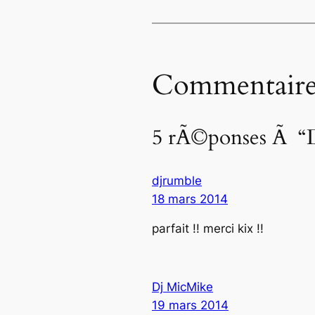
Commentaire
5 rÃ©ponses Ã “D
djrumble
18 mars 2014
parfait !! merci kix !!
Dj MicMike
19 mars 2014