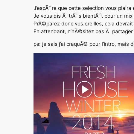
J’espÃ¨re que cette selection vous plaira
Je vous dis Ã trÃ¨s bientÃ´t pour un mix
PrÃ©parez donc vos oreilles, cela devrait
En attendant, n’hÃ©sitez pas Ã partager 
ps: je sais j’ai craquÃ© pour l’intro, mai