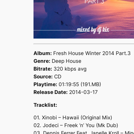
Album:
Fresh House Winter 2014 Part.3
Genre:
Deep House
Bitrate:
320 kbps avg
Source:
CD
Playtime:
01:19:55 (191.MB)
Release Date:
2014-03-17
Tracklist:
01. Xinobi – Hawaii (Original Mix)
02. Jodeci – Freek ‘n’ You (Mk Dub)
03. Dennis Ferrer Feat. Janelle Kroll – Min