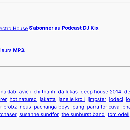
S’abonner au Podcast DJ Kix
ieurs
MP3
.
 naklab
avicii
chi thanh
da lukas
deep house 2014
de
rer
hot natured
jakatta
janelle kroll
jimpster
jodeci
j
r probz
neus
pachanga boys
pang
parra for cuva
pha
itchaser
susanne sundfor
the sunburst band
tom odell