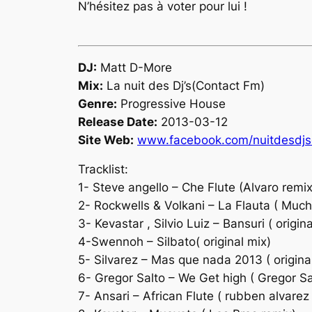
N’hésitez pas à voter pour lui !
DJ:
Matt D-More
Mix:
La nuit des Dj’s(Contact Fm)
Genre:
Progressive House
Release Date:
2013-03-12
Site Web:
www.facebook.com/nuitdesdj
Tracklist:
1- Steve angello – Che Flute (Alvaro remix
2- Rockwells & Volkani – La Flauta ( Much
3- Kevastar , Silvio Luiz – Bansuri ( origin
4-Swennoh – Silbato( original mix)
5- Silvarez – Mas que nada 2013 ( origina
6- Gregor Salto – We Get high ( Gregor Sa
7- Ansari – African Flute ( rubben alvarez