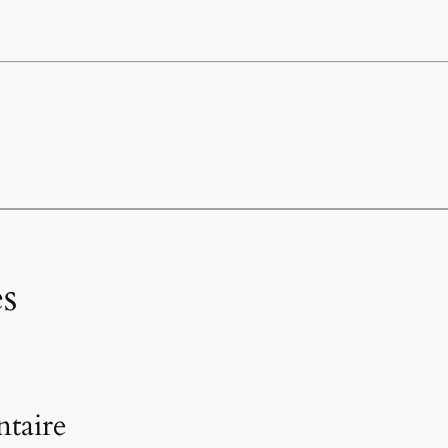
s
taire