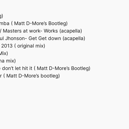
g)
umba ( Matt D-More’s Bootleg)
 / Masters at work- Works (acapella)
 Paul Jhonson- Get Get down (acapella)
2013 ( original mix)
Mix)
na mix)
don’t let hit it ( Matt D-More’s Bootleg)
 ( Matt D-More’s bootleg)